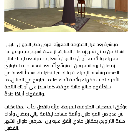
مباشرةً بعد قرار الحكومة المغربيّة، فرض حظر التجوال الليلي،
ابتداءً من فاتح شهر رمضان المبارك، ارتفعت أسهم مجموعةٍ من
الفقهاء والأئمة، الَّذِينَ يطالبون بأسعار جد مرتفعة لإحياء ليالي
رمضان الروحانيّة. ومن المتوقّع أنّه بعد تمديد حالة الطوارئ
الصحية وتشديد الإجراءات والتدابير الاحترازيّة، سيلجأ العديدُ من
الأفراد لجلب فقهاء وأئمة لأداء صلاة التراويح في المنازل، ما
سيُكلّفهم مبالغ مالية مهمّة، كما سيدرّ على أولئك الأئمة
والفقهاء أرباحًا جيّدةً.
ووَفْق المعطيات المتوفرة للجريدة، فإنّه بالفعل بدأت المفاوضات
بين عددٍ من المواطنين وأئمة مساجد لإقامة ليالي رمضان وأداء
صلاة التراويح، بمقابل مادي يُتّفق عليه بين الطرفين طوال الشهر
الفضيل.