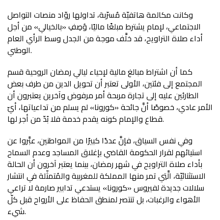
وكانت مكالمة هاتفيّة مُسرّبة، تداولها روّاد منصات التواصل
الاجتماعي، لإمام يشترط مبلغًا ماليًا، وُصِفِ «بالخيالي» من أجل
أداء صلاة التراويح، قد خلَّف موجة من الجدل وسط الرأي العام
الوطني.
كما أن اشتراط مبالغ مالية لإحياء ليالي رمضان الروحية قسم
المجتمع إلى فئتين، الأولى تعتبر أن تحويل الدين من طرف بعض
الطارئين عليه إلى تجارة مربحة أمر مرفوض وآخرين يعتبرون أن
الأمر عادي، خصوصًا أنَّ جائحة «كورونا» لم يسلم من تداعياتها، أيّ
قطاع والإمام كونه يقدم خدمة فلا بُدّ من أجر لها.
وفي نفس السياق، فإنَّ عددًا كبيرًا من المواطنين، عبَّروا عن
استيائهم لقرار الحكومة القاضي بإغلاق المساجد وعدم السماح
بأداء صلاة التراويح في شهر رمضان، بينما يعتبر آخرون أن الحالة
الاستثنائيّة، الَّتِي تمر منها المملكة للمغربية والمُتمثّلة في انتشار
سلالات جديدة لفيروس «كورونا» يستدعي تدابير صارمة لا تراعي
الأهواء والرغبات، بل تنتصر لمنطق الحفاظ على الأرواح قبل كلّ
شيء.