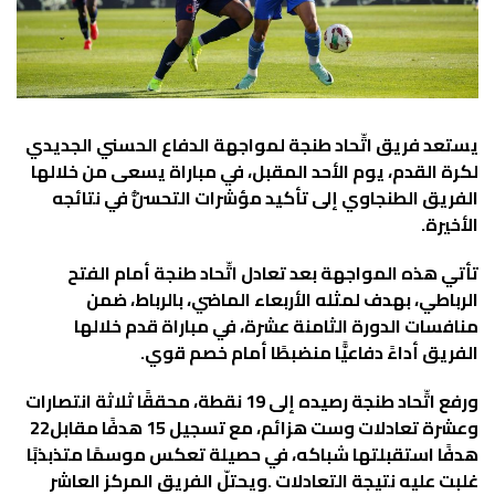
‬الأخيرة‭.‬
‬الفريق‭ ‬أداءً‭ ‬دفاعيًّا‭ ‬منضبطًا‭ ‬أمام‭ ‬خصم‭ ‬قوي‭.‬
‬وعشرة‭ ‬تعادلات‭ ‬وست‭ ‬هزائم،‭ ‬مع‭ ‬تسجيل‭ ‬15‭ ‬هدفًا‭ ‬مقابل‭ ‬22‭