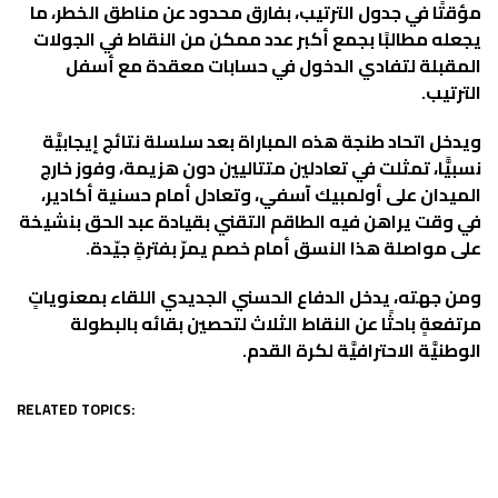
‬الترتيب‭.‬
‬على‭ ‬مواصلة‭ ‬هذا‭ ‬النسق‭ ‬أمام‭ ‬خصم‭ ‬يمرّ‭ ‬بفترةٍ‭ ‬جيّدة‭.‬
‬الوطنيَّة‭ ‬الاحترافيَّة‭ ‬لكرة‭ ‬القدم‭.‬
RELATED TOPICS: