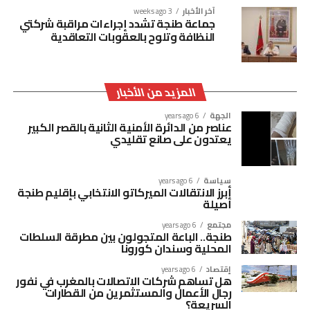
آخر الأخبار
3 weeks ago
جماعة طنجة تشدد إجراءات مراقبة شركتي
النظافة وتلوح بالعقوبات التعاقدية
المزيد من الأخبار
الجهة
6 years ago
عناصر من الدائرة الأمنية الثانية بالقصر الكبير
يعتدون على صانع تقليدي
سياسة
6 years ago
أبرز الانتقالات الميركاتو الانتخابي بإقليم طنجة
أصيلة
مجتمع
6 years ago
طنجة.. الباعة المتجولون بين مطرقة السلطات
المحلية وسندان كورونا
إقتصاد
6 years ago
هل تساهم شركات الاتصالات بالمغرب في نفور
رجال الأعمال والمستثمرين من القطارات
السريعة؟