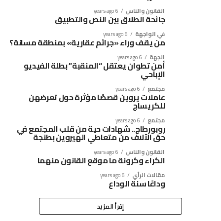
القانون والناس
6 years ago
جائحة الطلاق بين النص والتطبيق
في الواجهة
6 years ago
من يقف وراء «جرائم عقارية» بمنطقة مسانة؟
الجهة
6 years ago
أمن تطوان يعتقل “المنقبة” بطلة الفيديو
الإباحي
مجتمع
6 years ago
عاملات يروين قصصًا مؤثرة حول تعرضهن
للكريساج
مجتمع
6 years ago
روبورطاج.. شهادات حية من قلب المجتمع في
حق الآلاف من متعاطي الهيروين بطنجة
القانون والناس
6 years ago
الكراء وكرونة ما موقع القانون منهما
مقالات الرأي
6 years ago
وداعًا سنة الوداع
إقرأ المزيد