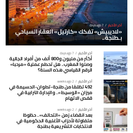
آخر الأخبار
7 days ago
«لاديبيش» تفكك «كارتيل» العقار السياحي
بـطنجة..
آخر الأخبار
7 days ago
أكثر من مليون و800 ألف من أفراد الجالية
وصلوا المغرب.. هل تحطم عملية «مرحبا»
الرقم القياسي هذه السنة؟
آخر الأخبار
2 weeks ago
492 تظلمًا من طنجة-تطوان-الحسيمة في
ميزان «الوسيط».. والإدارة الترابية في
قفص الاتهام
آخر الأخبار
2 weeks ago
بعد انقضاء زمن «التحالف».. حظوظ
متفاوتة لأحزاب الأغلبية الحكومية في
الانتخابات التشريعية بطنجة