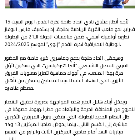
تتّجه أنظار عشاق نادي اتحاد طنجة لكرة القدم، اليوم السبت 15
فبراير، نحو ملعب القرية الرياضية بطنجة، إذ يستضيف فارس البوغاز
نظيره أولمبيك آسفي، ضمن منافسات الجولة الـ21 من البطولة
الوطنية الاحترافية لكرة القدم “إنوي” لموسم 2024/2025.
وسيحظى اتحاد طنجة بدعمٍ جماهيري كبير، خاصة مع الحضور
القوي للفصيل التشجيعي “ألترا هيركوليس”، الذي سيكون لأوّل
مرة بهذا الملعب، في أجواء حماسية لتعزيز معنويات الفريق
الأزرق، الذي استعاد أغلب لاعبيه المصابين وتمكن من تأهيل
معظم عناصره.
ويدخل أبناء هلال الطير هذه المواجهة بضرورة تحقيق الانتصار
للخروج من المنطقة الحرجة والابتعاد عن خطر الهبوط، خصوصًا في
ظلّ النظام الجديد للبطولة، الذي يقضي بنزول الفريقين الأخيرين
مباشرة إلى القسم الثاني، بينما يخوض صاحبا المركزين 13 و14
مباريات السد أمام صاحبي المركزين الثالث والرابع من القسم
الثاني.