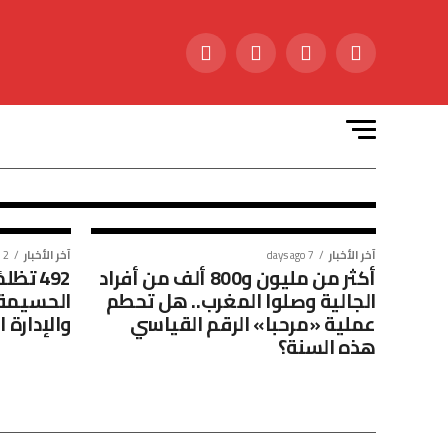
آخر الأخبار
7 days ago
طنجة… سبعة وعشرون عامًا
من التحول الكبير الرؤية الملك
جعلت عاصمة البوغاز قطبًا
اقتصاديًا عالميًا ومختبرًا
للتنمية الشاملة
آخر الأخبار
7 days ago
آخر الأخبار
2 weeks ago
أكثر من مليون و800 ألف من أفراد
492 ت
الجالية وصلوا المغرب.. هل تحطم
الحسيمة 
عملية «مرحبا» الرقم القياسي
والإدارة 
هذه السنة؟