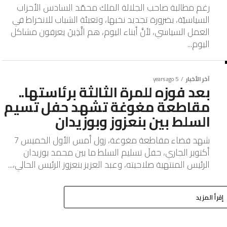
رغم مطالبة صاحب الجلالة الملك محمّد السادس الأحزاب
السياسيّة، بضرورة تجديد نخبها، وتعبئة الشباب للانخراط في
العمل السياسي، لأنَّ أبناء اليوم، هم الَّذِينَ يعرفون مشاكل
اليوم...
آخر الأخبار
5 years ago
بعد فوزه للمرة الثالثة برئاستها..
مقاطعة مغوغة تشهد حفل تسيم
السلط بين بنعزوز وبوزيدان
شهد فضاء مقاطعة مغوغة، زول أمس الأول الخميس 7
أكتوبر الجاري، حفلَ تسليم السلط ما بين محمد بوزيدان
الرئيس المنتهية صلاحيته، وعبد العزيز بنعزوز الرئيس الحالي،...
إقرأ المزيد