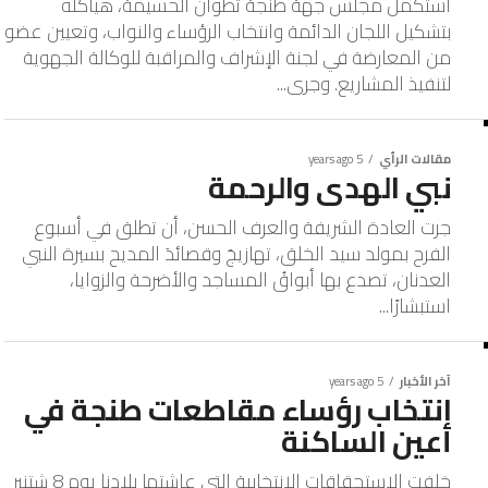
استكمل مجلس جهة طنجة تطوان الحسيمة، هياكله
بتشكيل اللجان الدائمة وانتخاب الرؤساء والنواب، وتعيين عضو
من المعارضة في لجنة الإشراف والمراقبة للوكالة الجهوية
لتنفيذ المشاريع. وجرى...
مقالات الرأي
5 years ago
نبي الهدى والرحمة
جرت العادة الشريفة والعرف الحسن، أن تطلق في أسبوع
الفرح بمولد سيد الخلق، تهازيجَ وقصائدَ المديح بسيرة النبي
العدنان، تصدع بها أبواقُ المساجد والأضرحة والزوايا،
استبشارًا...
آخر الأخبار
5 years ago
انتخاب رؤساء مقاطعات طنجة في
أعين الساكنة
خلفت الاستحقاقات الانتخابية التي عاشتها بلادنا يوم 8 شتنبر