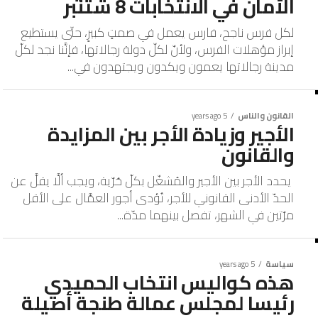
الأمان في الانتخابات 8 شتنبر
لكل فرس ناجح، فارس يعمل في صمتٍ كبيرٍ، حتّى يستطيع
إبراز مؤهلات الفرس، ولأنّ لكلّ دولة رجالاتها، فإنَّنا نجد لكلّ
مدينة رجالاتها يعمون ويكدون ويجتهدون في...
القانون والناس
5 years ago
الأجير وزيادة الأجر بين المزايدة
والقانون
يحدد الأجر بين الأجير والمُشغّل بكلّ حُرّية، ويجب ألَّا يقلَّ عن
الحدّ الأدنى القانوني للأجر، تُؤدى أجور العمَّال على الأقل
مرّتين في الشهر، تفصل بينهما مدّة...
سياسة
5 years ago
هذه كواليس انتخاب الحميدي
رئيسا لمجلس عمالة طنجة أصيلة