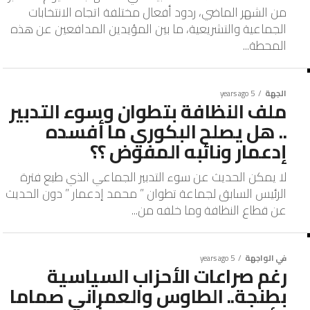
من الشهر الماضي، ردود أفعال مختلفة اتجاه الانتخابات
الجماعية والتشريعية، ما بين المؤيدين المدافعين عن هذه
المحطة...
الجهة
5 years ago
ملف النظافة بتطوان وسوء التدبير
.. هل يصلح البكوري ما أفسده
إدعمار ونائبه المفوض ؟؟
لا يمكن الحديث عن سوء التدبير الجماعي الذي طبع فترة
الرئيس السابق لجماعة تطوان ” محمد إدعمار ” دون الحديث
عن قطاع النظافة وما خلفه من...
في الواجهة
5 years ago
رغم صراعات الأحزاب السياسية
بطنجة.. الطاوس والعمراني صماما