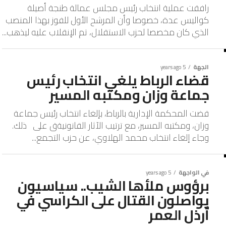
رافقت عملية انتخاب رئيس مجلس عمالة طنجة أصيلة
كواليس عدة، خصوصا وأن المرشح الأول للفوز بهذا المنصب
الذي كان مخصصا لحزب الاستقلال، تم الإنقلاب عليه ليذهب...
الجهة
5 years ago
قضاء الرباط يلغي انتخاب رئيس
جماعة وزان ومكتبه المسير
قضت المحكمة الإدارية بالرباط، بإلغاء انتخاب رئيس جماعة
وزان، ومكتبه المسير، مع ترتيب الآثار القانونيةق على ذلك.
وجاء إلغاء انتخاب محمد الهلاوي، عن حزب التجمع...
في الواجهة
5 years ago
برؤوس ملأها الشيب.. سياسيون
يواصلون القتال على الكراسي في
أرذل العمر