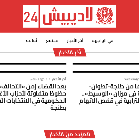
ية
آخر الأخبار
7 days ago
«لاديبيش» تفكك
في الواجهة
آخر الأخبار
مجتمع
ثقافة
العقار السياحي ب
آخر الأخبار
آخر الأخبار
2 weeks ago
ظلمًا من طنجة-تطوان-
بعد انقضاء زمن «التحالف».
في ميزان «الوسيط»..
حظوظ متفاوتة لأحزاب الأغ
الترابية في قفص الاتهام
الحكومية في الانتخابات ال
بطنجة
المزيد من الأخبار