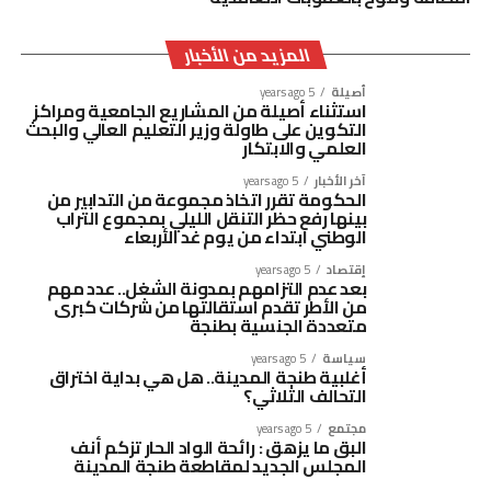
المزيد من الأخبار
أصيلة
5 years ago
استثناء أصيلة من المشاريع الجامعية ومراكز
التكوين على طاولة وزير التعليم العالي والبحث
العلمي والابتكار
آخر الأخبار
5 years ago
الحكومة تقرر اتخاذ مجموعة من التدابير من
بينها رفع حظر التنقل الليلي بمجموع التراب
الوطني ابتداء من يوم غد الأربعاء
إقتصاد
5 years ago
بعد عدم التزامهم بمدونة الشغل.. عدد مهم
من الأطر تقدم استقالتها من شركات كبرى
متعددة الجنسية بطنجة
سياسة
5 years ago
أغلبية طنجة المدينة.. هل هي بداية اختراق
التحالف الثلاثي؟
مجتمع
5 years ago
البق ما يزهق : رائحة الواد الحار تزكم أنف
المجلس الجديد لمقاطعة طنجة المدينة