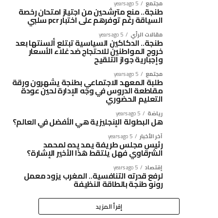
مجتمع
5 years ago
طنجة.. منع مترشحين من اجتياز امتحان رخصة
السياقة رغم توفرهم على اختبار pcr سلبي
مقالات الرأي
5 years ago
طنجة.. الدكاكين السياسية تبتلع ألسنتها بعد
خروج المواطنين للاحتجاج ضد غلاء الأسعار
وإجبارية جواز التلقيح
مجتمع
5 years ago
طلبة المعهد الاجتماعي بطنجة يشهرون ورقة
مقاطعة الدروس في وجه الإدارة لحين عودة
التعليم الحضوري
رياضة
5 years ago
هل البطولة الإنجليزية هي الأفضل في العالم؟
آخر الأخبار
5 years ago
رئيس مجلس طريفة يمد يده لمحمد
الشرقاوي فهل يلتقط هَذَا الأخير الإشارة؟
إقتصاد
5 years ago
لرفع قدرته التنافسية.. المغرب يزود معمل
رونو طنجة بالطاقة النظيفة
إقرأ المزيد