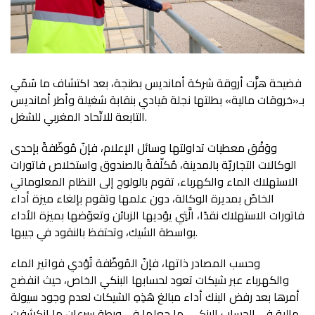
فضيحة هزَّت أروقة شركة أمانديس بطنجة، بعد اكتشاف ما سُمّي
بـ«خروقات مالية» بطلتها نجلة قيادي بنقابة شغيلة وأطر أمانديس
التابعة للاتّحاد المغربي للشغل.
ووَفْق معطيات تداولتها وسائل الإعلام، فإنّ مُوظّفةً بإحدى
الوكالات التجاريّة بالمدينة، مُكلّفةً بالصندوق واستخلاص فاتورات
الاستهلاك الماء والكهرباء، تقوم بالولوج إلى النظام المعلوماتي
الخاصّ بمديرة الوكالة، دون علمها وتقوم بإلغاء ميزة أداء
فاتورات الاستهلاك نقدًا، الَّتِي يؤديها الزبائن وتعوّضها بميزة الأداء
بواسطة الشيك، وتحتفظ بالنقود في جيبها.
وحسب المصادر ذاتها، فإنّ المُوظّفة تُؤدي فواتير الماء
والكهرباء عبر شيكات تعود لحسابها البنكي الخاص، حيث انفضح
أمرها بعد رفض البنك أداء مبالغ هَذِهِ الشيكات لعدم وجود سيولة
مالية في الحساب البنكي، ما جعلها في ورطة سرعان ما انكشفت