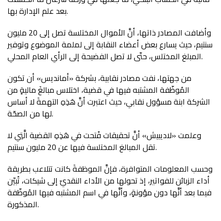
بعد علم الإدارة بها.
وأضافت المصادر ذاتها، أنَّ الأموال المختلسة تصل إلى 20 مليون
سنتيم، حيث يسارع بعض أعضاء النقابة إلى لملمة الموضوع وتوفير
المبلغ المختلس، حتّى لا تصل الفضيحة إلى الرأي العام المحلي.
من جهتها، نفت مصادر نقابية، بشركة «أمانديس» أن تكون
المُوظّفة المشتبه فيها في قضية، اختلاس مبالغَ ماليةٍ من
الشركة ابنة مسؤول نقابي، حيث اعتبرت أنَّ هَذِهِ التهمةَ لا أساس
لها من الصحّة.
وعلمت «لاديبيش» أنَّ تحقيقات فُتحت في هَذِهِ القضية الَّتِي لا
تقل المبالغ المختلسة فيها عن 20 مليون سنتيم.
وحسب المعلومات المتوافرة، فإنَّ الموظفةَ كانت تتلاعب بطريقة
أداء الزبائن للفواتير، إذ تحولها من الأداء النقديّ إلى شيكات، تُبيّن
فيما بعد أنَّها دون مؤونةٍ، وأنَّها في اسم المشتبه فيها المُوظّفة
المذكورة.