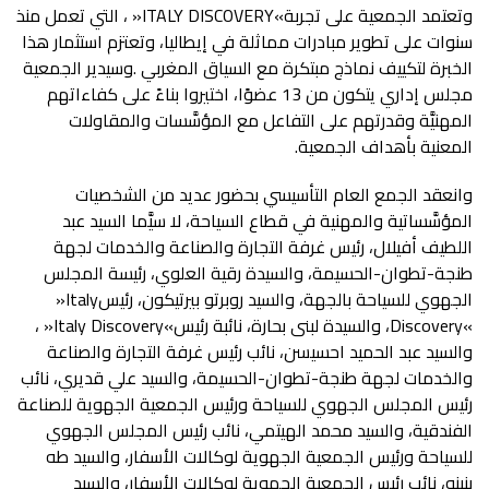
وتعتمد‭ ‬الجمعية‭ ‬على‭ ‬تجربة‭ ‬‮«‬
ITALY DISCOVERY
‬المعنية‭ ‬بأهداف‭ ‬الجمعية‭.‬
‬الجهوي‭ ‬للسياحة‭ ‬بالجهة،‭ ‬والسيد‭ ‬روبرتو‭ ‬بيرتيكون،‭ ‬رئيس‭ ‬‮«‬
Italy
‮»‬،‭ ‬والسيدة‭ ‬لبنى‭ ‬بحارة،‭ ‬نائبة‭ ‬رئيس‭ ‬‮«‬
Discovery
Italy Discovery