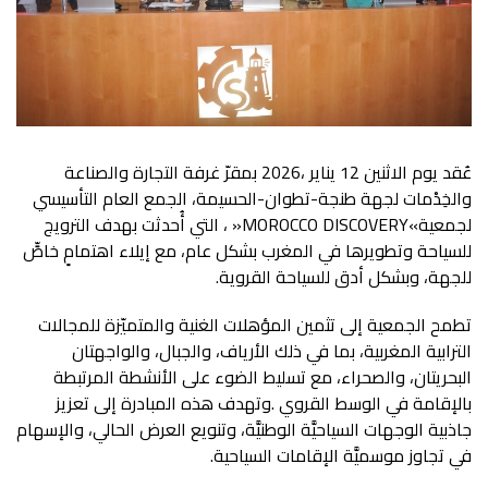
‬لجمعية‭ ‬‮«‬
MOROCCO DISCOVERY
‬للجهة،‭ ‬وبشكل‭ ‬أدق‭ ‬للسياحة‭ ‬القروية‭.‬
‬في‭ ‬تجاوز‭ ‬موسميَّة‭ ‬الإقامات‭ ‬السياحية‭.‬