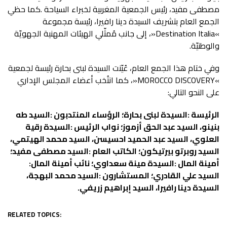
Destination Italia
‬والوطنيّة‭.‬
MOROCCO DISCOVERY
‬على‭ ‬النحو‭ ‬التالي‭:‬
‬أمينة‭ ‬المال‭: ‬السيدة‭ ‬مينة‭ ‬سعداوي؛‭ ‬نائب‭ ‬أمينة‭ ‬المال‭:
‬السيدة‭ ‬دينا‭ ‬رافيرا،‭ ‬السيد‭ ‬إبراهيم‭ ‬زريفي‭.‬
RELATED TOPICS: