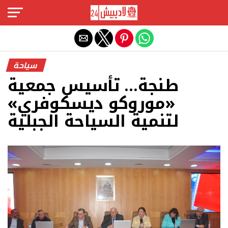
Exit mobile version
سياحة
طنجة… تأسيس جمعية
«موروكو ديسكوفري»
لتنمية السياحة الجبلية