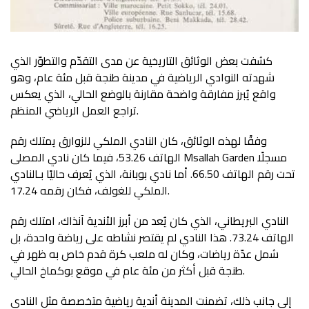
كشفت بعض الوثائق التاريخية عن مدى التقدّم والتطوّر الذي
شهدته النوادي الرياضية في مدينة طنجة قبل مئة عام، وهو
واقع يُبرز مفارقة واضحة مقارنة بالوضع الحالي، الذي يعكس
تراجع العمل الرياضي المنظم.
وفقًا لهذه الوثائق، كان النادي الملكي للزوارق يمتلك رقم
الهاتف 53.26، فيما كان نادي المصلى Msallah Garden مسجلًا
تحت رقم الهاتف 66.50. أما نادي بوبانة، الذي يُعرف حاليًا بـالنادي
الملكي للغولف، فكان رقمه 17.24.
النادي البريطاني، الذي كان يُعد من أبرز الأندية آنذاك، امتلك رقم
الهاتف 73.24. هذا النادي لم يقتصر نشاطه على رياضة واحدة، بل
شمل عدّة رياضات، وكان له ملعب كرة قدم خاص به ظهر في
طنجة قبل أكثر من مئة عام في موقع بوكماخ الحالي.
إلى جانب ذلك، تضمنت المدينة أندية رياضية متخصصة مثل النادي