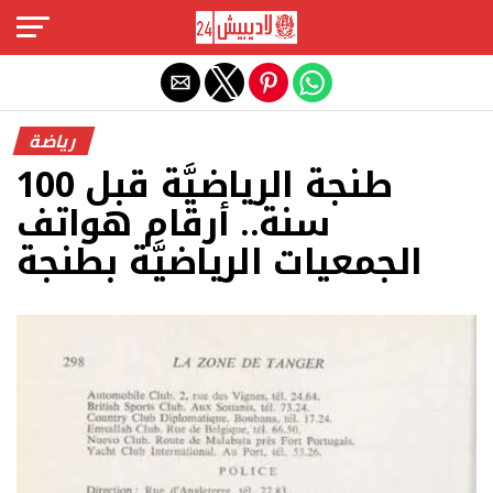
Exit mobile version
رياضة
طنجة الرياضيَّة قبل 100
سنة.. أرقام هواتف
الجمعيات الرياضيَّة بطنجة