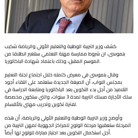
كشف وزير التربية الوطنية والتعليم الأولي والرياضة شكيب
بنموسى، ان شروط ممارسة مهنة التعلمي ستتغير انطلاقا من
الموسم المقبل، وذلك باعتماد شهادة الباكالوريا.
وقال بنموسى في معرض كلمته خلال اجتماع لجنة التعليم
بمجلس النواب، أن الصيغة الجديدة ستعتمد على انتقاء أجود
التلاميذ من أجل بدء التكوين بعد الباكالوريا ومتابعة الدراسة في
سلك الأجازة مسلك التربية لمدة 3 سنوات، والتي ستكون مخصصة
لفترة تكوين وتدريب مهني بالأقسام.
وأوضح وزير التربية الوطنية والتعليم الأولي والرياضة، أن هذه
المرحلة ستعقبها مرحلة الولوج للمراكز الجهوية لمهن التربية من
أجل استكمال التكوين بعد اجتياز مباراة للولوج لها أيضاً.