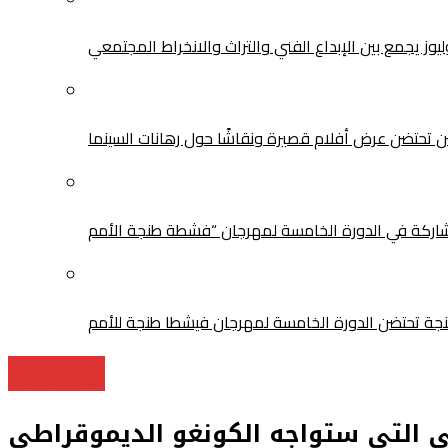
سن تحتضن عرض أفلام قصيرة ونقاشًا حول رهانات السينما
في الواجهة
بي التي ستواجه الكونغو الديموقراطي