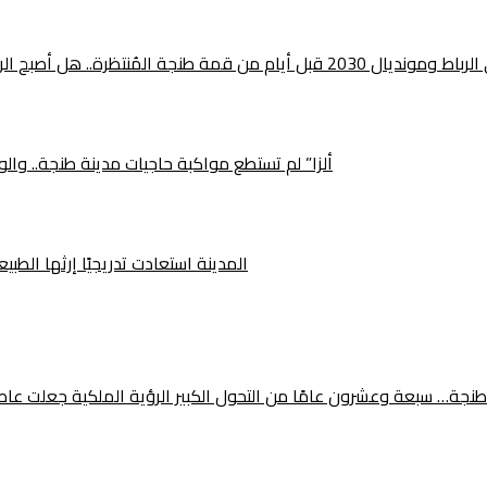
ين المغرب وإسبانيا أقرب من أي وقت مضى؟
“ألزا” لم تستطع مواكبة حاجيات مدينة طنجة.. وا
المدينة استعادت تدريجيًا إرثها الطب
طنجة… سبعة وعشرون عامًا من التحول الكبير الرؤية الملكية جعلت عاصمة ال