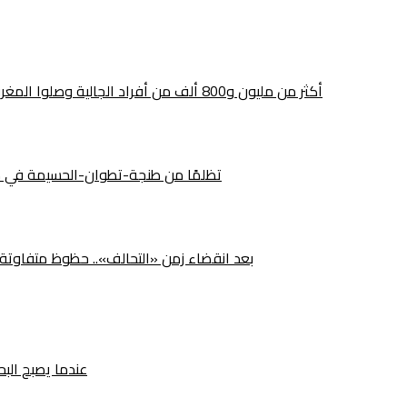
أكثر من مليون و800 ألف من أفراد الجالية وصلوا المغرب.. هل تحطم عملية «مرحبا» الرقم القياسي هذه السنة؟
492 تظلمًا من طنجة-تطوان-الحسيمة في م
بعد انقضاء زمن «التحالف».. حظوظ متفاوتة لأ
عندما يصبح البح