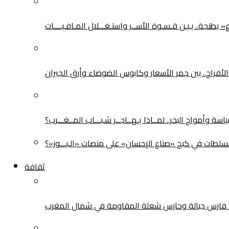
طنجة.. بـيـن قـسـوة الأســر واستـغـــلال المـافـيــــات
لأفراح.. بين جمر الأسعار وكابوس الضوضاء وأرق الجيران
سة وأمواج البحر.. لمــاذا يـهــاجــر شـبـــاب المــغـــرب؟
سلطات في كبح «صناع الإحسان» على منصات «الـبـــوز»؟
ثقافة
.. فارس جبالة وحارس شعلة المقاومة في شمال المغرب