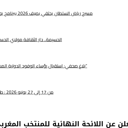
مسرح رياض السلطان يحتفي بصيف 2026 ببرنامج يوليوز يجمع بين الإبداع الفني والتراث والانخراط المجتمعي
الحسيمة.. دار الثقافة مولاي الح
بلاغ صحفي: استقبال رؤساء الوفود الدولية المشاركة في الدورة الخامسة لمهرجان “فشطة طنجة الأمم”
من 17 إلى 27 يونيو 2026 : طنجة تحتضن الدورة الخامسة لمهرجان فيشطا طنجة للأمم
ن عن اللائحة النهائية للمنتخب المغر