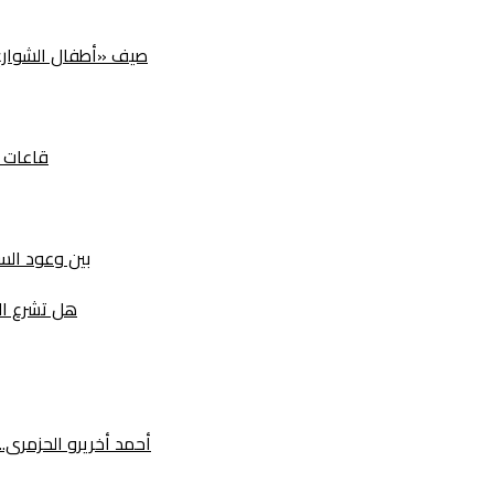
صيف «أطفال الشوارع» ب
قاعات ا
بين وعود السيا
هل تشرع ال
أحمد أخريرو الحزمرى