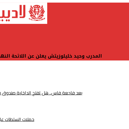
المدرب وحيد خليلوزيتش يعلن عن اللائحة النه
بعد فاجعة فاس.. هل تفتح الداخلية صندوق رخص 
حملات السلطات على ص