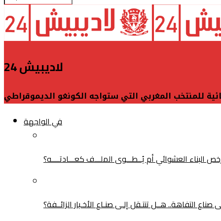
لاديبيش 24
ائية للمنتخب المغربي التي ستواجه الكونغو الديموقراطي
في الواجهة
البناء العشوائي أم يُــطـــوى الملـــف كعـــادتــــه؟
ناع التفاهة.. هــل تنتـقل إلـى صنـاع الأخـبار الزائــفة؟