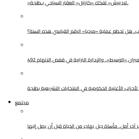
«لاديبيش» تفكك «كارتيل» العقار السياحي بـطنجة..
يزان «الوسيط».. والإدارة الترابية في قفص الاتهام
حزاب الأغلبية الحكومية في الانتخابات التشريعية بطنجة
مجتمع
ر آخر أمل.. مأساة جيل يهاجر من الحياة قبل أن يصل إليها