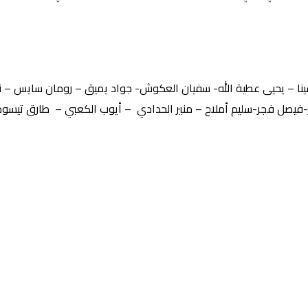
ينا – يحيى عطية الله- سفيان العكوش- جواد يميق – رومان سايس – 
ر-فيصل فجر-سليم أملاح – منير الحدادي – أيوب الكعبي – طارق تيسود