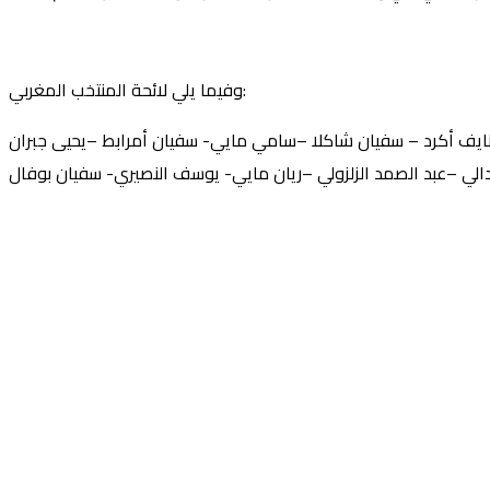
وفيما يلي لائحة المنتخب المغربي:
نايف أكرد – سفيان شاكلا –سامي مايي- سفيان أمرابط –يحيى جبران
الي –عبد الصمد الزلزولي –ريان مايي- يوسف النصيري- سفيان بوفال