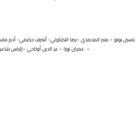
ياسين بونو – منير المحمدي –رضا التكناوتي- أشرف حكيمي- أدم ماس
– عمران لوزا – عز الدين أوناحي –إلياس شاع