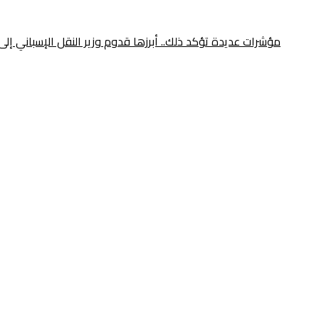
مؤشرات عديدة تؤكد ذلك.. أبرزها قدوم وزير النقل الإسباني إلى الرباط ومونديال 2030 قبل أيام من قمة طنجة المُنتظرة.. هل أصبح الربط القاري ب