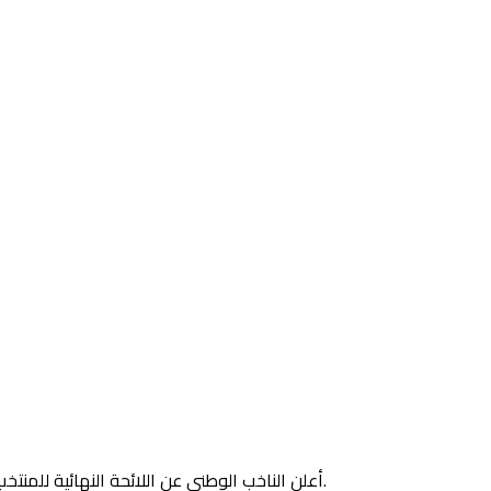
أعلن الناخب الوطني عن اللائحة النهائية للمنتخب المغربي، التي ستواجه منتخب الكونغو الديموقراطية، في 25 و29 مارس الجاري، في إطار الدور الفاصل، المؤهل لنهائيات كأس العالم 2022.