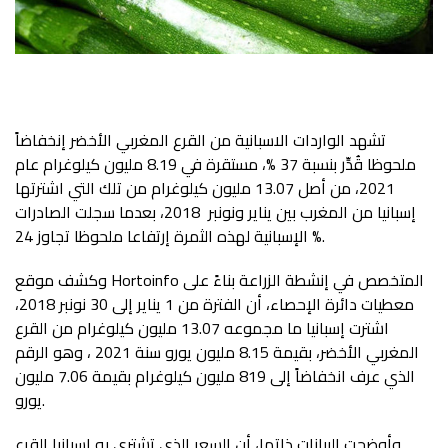
تشهد الواردات الاسبانية من القرع المغربي الأخضر إنخفاضاً
ملحوظا قُدِّر بنسبة 37 %، مستقرة في 8.19 مليون كيلوغرام عام
2021، من أصل 13.07 مليون كيلوغرام من تلك التي اشترتها
إسبانيا من المغرب بين يناير ونونبر 2018، بعدما سجلت الصادرات
الإسبانية لهذه الثمرة إرتفاعا ملحوظا تجاوز 24 %.
وكشف موقع Hortoinfo المتخصص في إنشطة الزراعة بناءً على
معطيات دائرة الإحصاء، أن الفترة من 1 يناير إلى 30 نونبر 2018،
اشترت إسبانيا ما مجموعه 13.07 مليون كيلوغرام من القرع
المغربي الأخضر، بقيمة 8.15 مليون يورو سنة 2021 ، وهو الرقم
الذي عرف انخفاضاً إلى 819 مليون كيلوغرام بقيمة 7.06 مليون
يورو.
وأوضحت البيانات ذاتها، أن السعر الذي تشتري به إسبانيا القرع