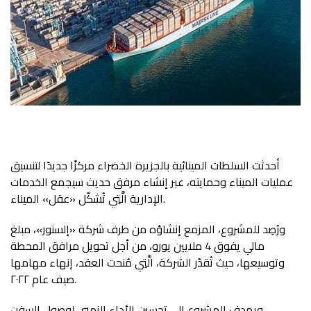
أحدثت السلطات المينائية بالجزيرة الخضراء مركزًا جديدًا لتنسيق
عمليات الميناء وحمايته، عبر إنشاء مرفق حديث سيجمع الخدمات
الإدارية الَّتِي تُشكّل «عقل» الميناء.
ورُصِد للمشروع، المزمع إنشاؤه من طرف شركة «إلسنور»، مبلغ
مالي يفوق 4 ملايين يورو، من أجل تحويل مرافق المحطة
وتوسيعها، حيث تُقدّر الشركة، الَّتِي مُنحت العقد، إنهاء مهامها
صيف عام ٢٠٢٢.
ويهدف المشروع إلى تحسين الأداء الزمني لوصول السفن