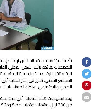
نظَّمت مؤسّسة محمّد السادس لإعادة إدماج ال
التخصّصات لفائدة نزلاء السجن المحلي. القاف
الإقليميّة لوزارة الصحة والحماية الاجتما
المجتمع المدني، تندرج في إطار العناية الَّتِ
الصحيّ والاجتماعيّ لساكنة المؤسَّسات الس
وقد استهدفت هَذِهِ القافلة، الَّتِي جرت ت
من 300 نزيلٍ، وشملت خِدْمات صحّية وط