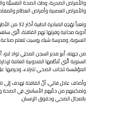
والأمراض الصدرية، وطبّ الصحة النفسيَّة وا
والأمراض العصبية وأمراض العظام والمفاصل
وتعبأ لهَذِهِ ا
النسوية، ومدرسة شيك روسيت لتعلم صناعة ال
من جهته، أبرز مدير السجن المحلي لواد لاو، أن
السنوية الَّتِي تُنظّمها المندوبية العامة لإدار
المؤسّسة للجانب الصحي للنزلاء، وحرصها على 
وأضاف عادل فاتي، أنَّ القافلة تهدف إلى تقد
وتمكينهم من حقّهم الأساسي في الصحة والت
بالمجال الصحي وحقوق الإنسان.