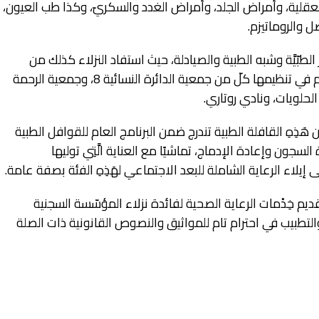
لعقلية، وأمراض الجلد، وأمراض الغدد والسكريّ، وكذا طب العيون،
 والروماتيزم.
لمبادرة الطبية أكثر 32 من الأطر الطبّيَّة وشبه الطبية والصيادلة، حيث استفاد النزلاء كذلك من
أدوية مجانية وفرتها لهم القافلة، الَّتِي ساهم في تنظيمها كلّ من جمعية الدائرة النسائية 8، وجمعية الرحمة
حلويات، ونادي روتاري.
 هَذِهِ القافلة الطبية تندرج ضمن البرنامج العام للقوافل الطبية
ة السجون وإعادة الإدماج، تماشيًا مع العناية الَّتِي توليها
إيلاء الرعاية الشاملة للبعد الاجتماعي لهَذِهِ الفئة بصفة عامة.
يم خِدْمات الرعاية الصحية لفائدة نزلاء المؤسّسة السجنية
طبيب في احترام تام للمواثيق والنصوص القانونية ذات الصلة