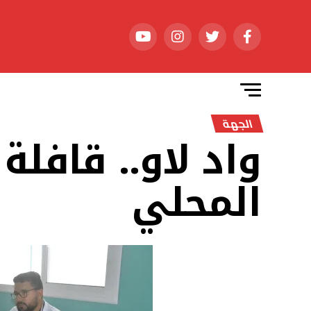
الجهة
واد لاو.. قافلة
المحلي