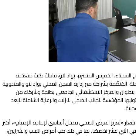
سجناء، الخميس المنصرم، بواد لاو، قافلةً طبّيةً متعدّدة
لة، المُنظّمة بشراكة مع إدارة السجن المحلي بواد لاو والمندوبية
عية بتطوان والمركز الاستشفائي الجامعي بطنجة وشركاء من
ي توليها المؤسّسة للجانب الصحي للنزلاء والرعاية الشاملة للبعد
جنية.
حت شعار «تعزيز العرض الصحي مدخل أساسي لإعادة الإدماج»، أكثر
بّيَّة في اثني عشر تخصصًا، بما في ذلك طب أمراض القلب والشرايين،