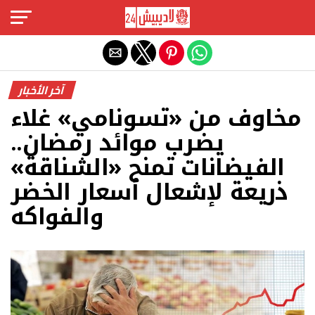
Exit mobile version
آخر الأخبار
مخاوف من «تسونامي» غلاء
يضرب موائد رمضان..
الفيضانات تمنح «الشناقة»
ذريعة لإشعال أسعار الخضر
والفواكه