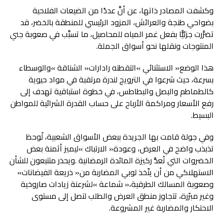
‬المنتوجات‭ ‬ونقلها‭ ‬نحو‭ ‬أسواق‭ ‬الجملة‭.‬
‬البسيط‭.‬
‬الاستهلاكي‭ ‬من‭ ‬أن‭ ‬يتّخذ‭ ‬لوبي‭ ‬المضاربة‭ ‬من‭ ‬‮«‬ذريعة‭ ‬الفيضانات‮»‬‭
‬الاحتكار‭ ‬والمضاربة‭ ‬غير‭ ‬المشروعة‭.‬