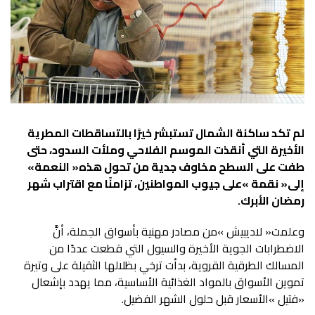
‬طفت‭ ‬على‭ ‬السطح‭ ‬مخاوف‭ ‬جدية‭ ‬من‭ ‬تحول‭ ‬هذه‭ ‬‮«‬النعمة‮»‬‭
‬رمضان‭ ‬الأبرك‭.‬
‬‮«‬فتيل‮»‬‭ ‬الأسعار‭ ‬قبل‭ ‬حلول‭ ‬الشهر‭ ‬الفضيل‭.‬