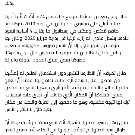
بذلك.
منال وفي معرض حديثها لموقع «لاديبيش 24»، أكَّدت أنَّها أجرت
عملية أولى على مستوى جلد رقبتها في نونبر 2019، بتركيا عند
طاقم مُختص، ومكثت في إسطنبول ما يقارب 4 أسابيع لتعود
لبلدها بشكل عادي، ثم زارت تركيا في بداية فبراير 2020، وكان لها
موعد في شهر ماي، إلا أنَّ انتشار فيروس «كورونا» بالمغرب
وباقي بلدان العالم نهاية فبراير بداية مارس حال دون سفرها،
خصوصًا بعض إغلاق الحدود الجويّة والبريّة.
منال تضيف، أنَّ انتظارها لأشهر دون استكمال العلاج، لم يُمكّنها
من الحصول على النتيجة الَّتِي كانت تطمح لها، علمًا أنَّ العلاج
كلفها مبالغ مالية جد مهمّة، الأمر الَّذِي دفعها لتتابع عند مُختصّ
نفسي، خصوصًا أنَّ المكان الَّذِي حاولت أن تجري عليه تحسينات،
ترك لها نتيجة عكسية، وهو ما دفعها إلى العزلة والبحث عن مكان
بعيد حتّى لا تلتقي الناس.
منال وهي تسرد قصتها، تشعرك أنّك تتابع فيلمًا حزينًا، خصوصًا أنَّ
طوال سرد قصتها لم تتوقّف عيونها عن البكاء، ربَّما دموع الندم،