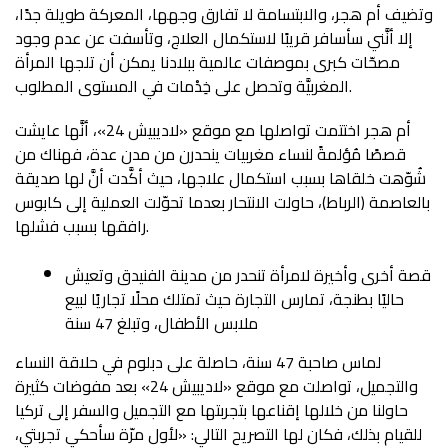
وتضيف أم هجر، والابتسامة لا تفارق وجهها، المعركة طويلة جدًا،
إلا أنَّني سأسافر قريبًا لاستكمال العلاج، وتأسفت عن عدم وجود
مصحّات كبرى بموصفات عالمية ببلادنا يمكن أن تلجها المرأة
المغربيَّة وتحصل على خِدْمات في المستوى المطلوب.
أم هجر اختتمت تواصلها مع موقع «لاديبيش 24»، أنَّها عايشت
قصصًا مُؤلمةً لنساء مغربيات ينحدرن من مدن عدة، فهناك من
شُوّهت خلقاها بسبب استكمال علاجها، حيث أكَّدت أنَّ لها صديقة
بالعاصمة (الرباط)، حاولت الانتحار بعدما تحوّلت العملية إلى كابوس
رافقها بسبب فشلها.
قصة أخرى وأخيرة لامرأة تنحدر من مدينة الفنيدق وتعيش
حاليًا بطنجة، تمارس التجارة حيث تمتلك محلًا تجاريًا لبيع
ملابس الأطفال، وتبلغ 47 سنة
لماس صاحبة 47 سنة، حاصلة على دبلوم في حلاقة النساء
والتجميل، تواصلت مع موقع «لاديبيش 24» بعد مفوضات كثيرة
حاولنا من خلالها إقناعها بتجربتها مع التجميل والسفر إلى تركيا
للقيام بذلك، فكان لها التصريح التالي: «لأول مرّة سأحكي تجربتي،