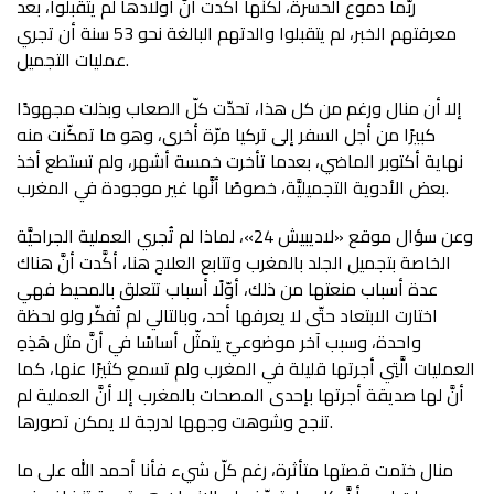
ربَّما دموع الحسرة، لكنَّها أكدت أنَّ أولادها لم يتقبلوا، بعد
معرفتهم الخبر، لم يتقبلوا والدتهم البالغة نحو 53 سنة أن تجري
عمليات التجميل.
إلا أن منال ورغم من كل هذا، تحدّت كلّ الصعاب وبذلت مجهودًا
كبيرًا من أجل السفر إلى تركيا مرّة أخرى، وهو ما تمكّنت منه
نهاية أكتوبر الماضي، بعدما تأخرت خمسة أشهر، ولم تستطع أخذ
بعض الأدوية التجميليَّة، خصوصًا أنَّها غير موجودة في المغرب.
وعن سؤال موقع «لاديبيش 24»، لماذا لم تُجري العملية الجراحيَّة
الخاصة بتجميل الجلد بالمغرب وتتابع العلاج هنا، أكَّدت أنَّ هناك
عدة أسباب منعتها من ذلك، أوّلًا أسباب تتعلق بالمحيط فهي
اختارت الابتعاد حتّى لا يعرفها أحد، وبالتالي لم تُفكّر ولو لحظة
واحدة، وسبب آخر موضوعيّ يتمثّل أساسًا في أنَّ مثل هَذِهِ
العمليات الَّتِي أجرتها قليلة في المغرب ولم تسمع كثيرًا عنها، كما
أنَّ لها صديقة أجرتها بإحدى المصحات بالمغرب إلا أنَّ العملية لم
تنجح وشوهت وجهها لدرجة لا يمكن تصورها.
منال ختمت قصتها متأثرة، رغم كلّ شيء فأنا أحمد الله على ما