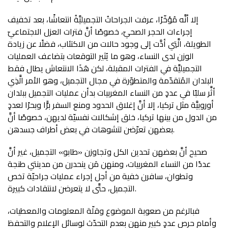
إلا أنَّه مُؤخّرًا، عرفت الجراحاتُ التجميليَّةُ انتعاشًا، بعد تخفيف
إجراءات الحجر الصحيّ، خصوصًا أنَّ فترات العزل الاجتماعيّ
الطويلة، الَّتِي أدَّت إلى وجود حالات من الاكتئاب، فضلًا عن زيادة
الوزن لدى النساء، وهو ما يُثير التوقعات بتضاعف العمليات
التجميليَّة في الفترات المقبلة، لكن هَذَا الانتعاش يطال فقط
البلدان المُتقدّمة والمتطوّرة في مجال التجميل، وهو الأمر الَّذِي
أثَّر سلبًا في عددٍ من النساء المغربيات بدأن عمليات التجميل ببلدان
أوروبيَّة مثل تركيا، إلا أنَّ إغلاق الحدود ومنع السفر برًّا وبحرًا لعددٍ
من الدول من بينها تركيا، خلق إشكالات نفسيّة لديهن، خصوصًا أنَّ
بعضهن تعرّضن لتشوهات في بعض أطراف جسدهن.
صحيح أنَّ بعضهن تحدين الكل وتجاوزن «طابو» التجميل، غير أنَّ
عددًا من النساء المغربيات، ومنهن مَن ينحدرن من مدينتي طنجة
وتطوان، سافرن خفية من أجل إجراء عمليات جراحيّة تخص
التجميل، حتَّى لا يتعرضن لانتقادات كبيرة.
فبالرغم من صعوبة الموضوع وقلّة المعلومات والمعطيات،
وأمام حرص عددٍ كبيرٍ منهن بعدم التحدّث لوسائل الإعلام والتحفظ