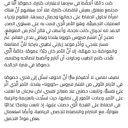
كنت دائمًا أتحفّظ في سردها لاعتبارات كثيرة، خصوصًا أنَّنا في
مجتمع منغلق يعيش تناقضات كثيرة، فلا أحد سيتفهم أنَّ هناك
امرأة تحاول الحفاظ على جمالها وجمال جسدها، فتقوم بإجراء
العمليات التجميليَّة، وهو الأمر الَّذِي قمت به على مستوى الصدر،
الحمد لله تجربتي كانت ناجحة، وأعطت لي نتائج أكثر من المتوقع،
صحيح أنَّ انتشار فيروس كورونا ببلادنا وبباقي بلدان العالم، عثَّر
مسار علاجي، وأخّر موعد زيارتي لطبيبي بتركيا؛ لأنَّ المتابعة
والمواكبة جد مهمّة، إلا أنَّ الأمر كان جيّدًا عمومًا، خاصّةً أنَّني
نفّذت كلام الطبيب وحاولت أن ألتزم وأنضبط لنصائحه وكلامه،
خصوصًا في فترة الجائحة.
تضيف لماس، لا أخفيكم سرًّا أنَّ الخوف تسلّل إلى قلبي، خصوصًا
في الأيام الأولى من انتشار فيروس «كورونا» ببلادنا، الأمر الَّذِي أثَّر
عليّ نفسيًّا، وتابعت حصتين عند معالج نفسي، لكن سرعان ما تغلبت
على الأمر، وعادت الأمور إلى نصابها، حيث تسلّحت بالعزيمة والرغبة
في الحفاظ على النتيجة الَّتِي حصلت عليها، إذ تابعت برنامجًا غذائيًا
متوازنًا، مع الالتزام والانضباط للحصص الرياضية، وأيضًا استعمال
بعض موادّ التجميل.