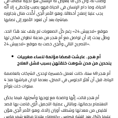
وصلت له، وأنَّ كل ما يتعرّض له الإنسان هو تجربة تنضاف في
الحياة، وما دام الإنسان في الحياة فهو يصيب ويُخطئ، إلا أنَّه
يجب علينا إصلاح أخطائنا، وهو الأمر الَّذِي أكَّدت منال بتجاوزه
مباشرة بعد أن تعود الأمور إلى نصابها.
موقع «لاديبيش 24» رغم كلّ الصعوبات لم يقف عند هَذَا الحد،
وظلّ يبحث إلا أن تواصل مع أم هجر من مدينة تطوان فكان لها
التصريح التالي والَّذِي خصت به موقع «لاديبيش 24».
أم هجر.. عايشت قصصًا مؤلمة لنساء مغربيات
ينحدرن من مدن شوهت خلقتهن بسبب فشل العلاج
أم هجر 48 سنة، كانت تعمل كمسيرة لإحدى الشركات بالعاصمة
الرباط، قبل أن تُقرّر الجلوس في المنزل، بعدما ازدان فراشها منذ 4
سنوات خلت بتوأم.
أم هجر قالت، إنَّها واضحة مع زوجها وأسرتها، فيما يخصّ
الاهتمام بجمالها، وبالتالي عملية التجميل الَّتِي قامت بها قصد
تقليص من معدتها وشطف أوزان زائدة، وهو الأمر الَّذِي هوّن
عليها كثيرًا، بعد انتشار فيروس «كورونا» ببلادنا مطلع شهر مارس