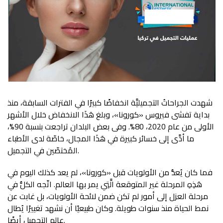
شهدت الجراحاتُ التجميليَّة انخفاضًا كبيرًا في الفترات السابقة، منذ
بداية تفشى فيروس «كورونا»، وبلغ هَذَا الانخفاض خلال الأشهر
الأولى من عام 2020، 80%. وفى بعض البلدان تراجعت بنسبة 90%،
ما أدَّى إلى خسائر كبيرة في هَذَا المجال، خاصّة لدى الأطباء
المُختصّين في التجميل.
فما كان يُعدُّ من الأولويات قبل «كورونا»، لم يعد كذلك اليوم في
هَذِهِ المرحلة غير المتوقعة الَّتِي يمر بها العالم. اتّجه الكلُّ في
مرحلة العزل إلى أمور لم تكن ضمن لائحة الأولويات، بل غابت عن
نمط الحياة منذ سنوات طويلة. وكان طبيعيًا أن نشهد تغييرًا يُطال
عالم التجميل أيضًا.