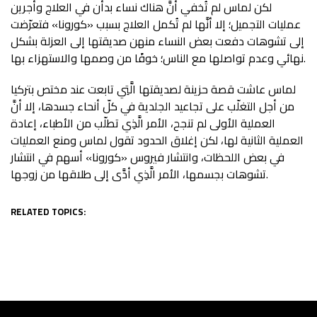
لكن لماس لم تُخفي أنَّ هناك نساء بدأن في العلاج وأجرين
عمليات التجميل؛ إلا أنَّها لم تُكمل العلاج بسبب «كورونا» فتعرّضت
إلى تشوهات دفعت بعض النساء منهن صديقتها إلى العزلة بشكل
نهائي وعدم تواصلها مع الناس؛ خوفًا من وصمها والاستهزاء بها.
لماس عاشت قصة حزينة لصديقتها الَّتِي تابعت عند مختص بتركيا
من أجل التغلّب على تجاعيد الجلدية في كلّ أنحاء جسدها، إلا أنَّ
العملية الأولى لم تنجح، الأمر الَّذِي تطلّب من الأطباء، إعادة
العملية الثانية لها، لكن إغلاق الحدود تقول لماس ومنع العمليات
في بعض اللحظات، وانتشار فيروس «كورونا» أسهم في انتشار
تشوهات بجسمها، الأمر الَّذِي أدَّى إلى طلاقها من زوجها.
RELATED TOPICS: