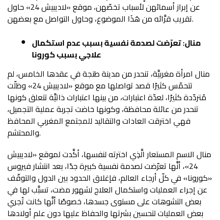
عن إبراز أسمائهن لأسباب تخصّهن، موقع «لاديبيش 24» حاول
تقريب قرَّائه من هَذَا الموضوع، وحاول التواصل مع بعضهن.
منال: تعرّضت لصدمة نفسية بسبب عدم استكمال
علاجي بسبب كورونا
منال امرأة مغربيَّة، تنحدر من مدينة طنجة في عقدها الخامس، لم
تتحمّس كثيرًا قصد تواصلها مع موقع «لاديبيش 24» وظلّت
مُتردّدة كثيرًا، لعدّة اعتبارات، من بينها اعتبارات ذاتيَّة تتعلق كونها
تنحدر من عائلة محافظة، وكونها خاضت تجربة عملية التجميل،
فهي اخترقت العادات والتقاليد للمجتمع المغربي المحافظ
والمحتشم.
منال الاسم المستعار الَّذِي اخترته لنفسها، أكَّدت لموقع «لاديبيش
24»، أنَّها تعرّضت لصدمة نفسية كبيرة جدًا، بعد انتشار فيروس
«كورونا» في كلّ أرجاء العالم، فإغلاق الحدود بين الدول والتوقّف
عن إجراء العمليات واستكمال العلاج لشهور مضت، تسبَّب لها في
بعض التشوهات على مستوى جسدها، خصوصًا أنَّها كانت تُجري
بعض العمليات لتحسين بشرتها والحفاظ عليها دون علم أولادها