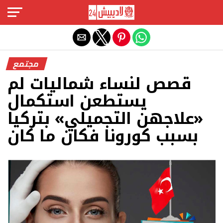
Exit mobile version
مجتمع
قصص لنساء شماليات لم
يستطعن استكمال
«علاجهن التجميلي» بتركيا
بسبب كورونا فكان ما كان