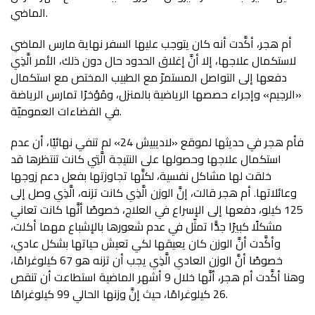
الماضي.
أم هجر، أكَّدت أنه كان يتوجب عليها السفر نهاية مارس الماضي
لاستكمال علاجها، إلا أنَّ إغلاق الحدود حال دون ذلك، الأمر الَّذِي
دفعها إلى التواصل المستمرّ مع الطبيب المختص مع استكمال
«الرجيم» وإجراء حصصها الرياضية بالمنزل، ومُؤخرًا تمارس الرياضة
في الفضاءات العموميّة.
فأم هجر في حديثها لموقع «لاديبيش 24» لم تنفي نهائيًا، أن عدم
استكمال علاجها وحصولها على النتيجة الَّتِي كانت تنتظرها قد
خلقت لها مشاكل نفسية، لكنَّها تجاوزتها بفعل دعم زوجها
وعائلاتها. أم هجر قالت، إنَّ الوزن الَّذِي كانت تزنه، الَّذِي وصل إلى
125 كيلو، دفعها إلى الإسراع في العلاج، خصوصًا أنَّها كانت تعاني
مشكلًا كبيرًا جدًّا تمثّل في عدم شعورها بالإشباع مهما أكلت،
وأكَّدت أنَّ الوزن كان يعيقها لكي تعيش حياتها بشكل عادي،
خصوصًا أنَّ الوزن العادي الَّذِي يجب أن تزنه هو 67 كيلوغرامًا،
وهنا أكَّدت أم هجر، أنَّها خلال 9 أشهر الماضية استطاعت أن تنقص
26 كيلوغرامًا، حيث إنَّ وزنها الحالي 99 كيلوغرامًا.