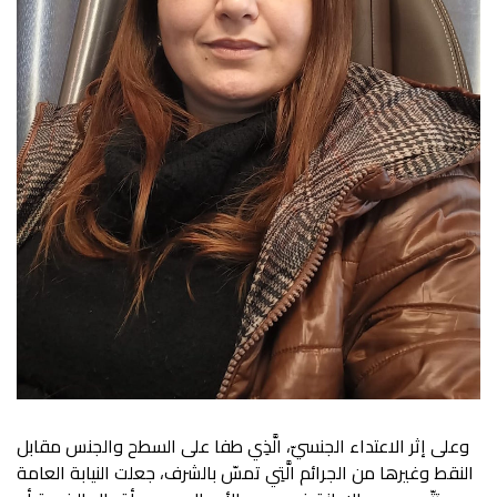
وعلى إثر الاعتداء الجنسيّ، الَّذِي طفا على السطح والجنس مقابل
النقط وغيرها من الجرائم الَّتِي تمسّ بالشرف، جعلت النيابة العامة