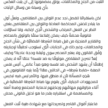
التثبت من الجنح والمخالفات، يوثق بمضمونها إلى أن يثبت العكس
بأي وسيلة من وسائل الإثبات.
لكن باستقرائنا للفصل نجد عدم التوازن بين المتقاضين، ولعلّ أول
ما يتبادر للذهن المحاكمة العادلة والتوازن بين المتقاضين بغض
النظر عن الفعل المرتكب والشخص الَّذِي ارتكبه، ولنا تساؤلات
قانونيةٌ محضةٌ كيف يمكن إقناعنا سلفًا بالوثوق بالمحاضر
والتقارير المنجزة من قبل ضباط الشرطة القضائيّة في شأن الجنح
والمخالفات، وغير ذلك في الجنايات الَّتِي تستوجب تحقيقًا لإجباريته
وَفْق القانون ولا يعتبر المحضر سوى وثيقة وحجة عادية؟ وكيف
يُعدُّ تصريح المتقاضي موثوقًا به ضد نفسه؟ علمًا أنّه لا يمكن
إطلاقًا أن يشهد الشخص ضد نفسه وهو مبدأ عالمي، أليس نفس
الصفة «ضابط شرطة» في الحالتين معًا؟ ربَّما يتيه القانونيون في
هَذِهِ المسألة لأن لا منطق فيها، والأمر ليس فيه تبخيس
للمجهودات الجبارة، الَّتِي يقوم بها ضباط الشرطة القضائية في
أثناء مزاولتهم مهامّهم ورعايتهم لحماية المجتمع وضبط أمنه
والمساهمة في استقراره بقدر ما هو تحليل قانوني محض.
فاعتبار أقوال القاصر وتصريحاتها مع شهادة طبية تُثبت الفعل