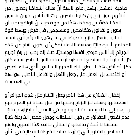
تتّجه صوب الإدانة في جميع الأحوال بمجرد أقوال الضحية أو
صاحبة المشكل بشكل عام، ناسية أنَّ هناك أشخاصًا يجعلون من
أبنائهم مورد رزق إن كانوا قاصرين، وهناك أناس آخرون ينصبون
الفخ للمُغفّلين وفقط، هَذَا من جهة حيث إنّ الواقع يجب أن
يكون والقانون متقاطعين ومنسجمين في فرض وبسط قوة
القانون بشكل حازم، خصوصًا في مثل هَذِهِ الجرائم الَّتِي تفسد
المجتمع بأسره حاليًا ومستقبليًا، فلا يُمكن أن يكون النتاج عن هَذِهِ
الجرائم إلا أناس مرضى نفسيًا وجسديًا. حيث إنّه يجب أن يتمّ تجريم
كل أب أو أم لا تستطيع السيطرة أو حماية الابن القاصر سواء كان
ذكرًا أو أنثى، هَذَا لا يعني ترك المجرم الأساسي الَّذِي هتك العرض
أو اغتصب، بل العمل على جعل الأهل والفاعل الأصلي سواسية
في العقوبات.
إغفال المُشرّع عن هَذَا الأمر جعل انتشار مثل هَذِهِ الجرائم أو
استعمالها وسيلة لدر الأرباح وجنيها من قبل ضحايا تم التغرير بهم
وجرهم إلى ما لا يحمد عقباه وزجهم في السجن أو ابتزازهم ماليًا..
عدم تقصي الحقائق من قبل السلطات وجعل محضر الشرطة كتابًا
مقدسًا لا يُمكن فالقانون الجنائي خالف هَذَا المنهج واعتبر
المحاضر والتقارير الَّتِي يُحرّرها ضباط الشرطة القضائية في شأن