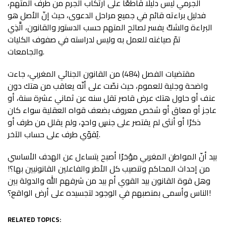
الجرمي ليس دليلًا قاطعًا على ارتكاب الجرم من طرف المتهم،
فدليل براءته قائم في جميع مراحل الدعوى، حيث إنّ الأصل هو
البراءة والشكّ يفسر لصالح المتهم حسب الدستور والقانون، الَّذِي
تمّ صياغته للعمل به وليس لدراسته في صفوف الكليات
والجامعات.
مقتضيات الفصل (484) من القانون الجنائي المغربي، جاءت
واضحة وجلية للعموم، حيث نصّت على أنّه يعاقب من هتك دون
عنف أو حاول هتك عرض قاصر تقل سنه عن ثماني عشرة سنة، أو
عاجز أو معاق أو شخص معروف بضعف قواه العقلية سواء كان
ذكرًا أو أنثى لم يقتصر على جنسٍ واحدٍ، ولم يقلل من طرف أو
يُقوّي طرف على حساب الآخر.
بيد أنّ المواطن المغربي مؤخرًا أصبح يتساءل عن الهدف الأساسي
من إحداث المحاكم وتنصيب كل الأطر والفاعلين القانونيين بها؟!
وهل قوة القانون بيد القوي أم بيد من شرفهم الله والدولة بين
الناس وأسمى بمنصبهم في الوجود لتجسيده على أرض الواقع؟!
RELATED TOPICS: