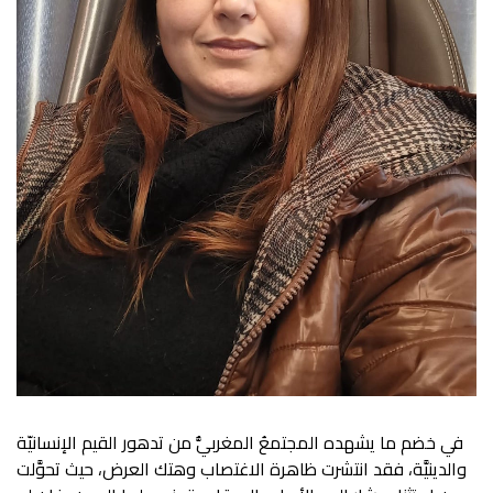
في خضم ما يشهده المجتمعُ المغربيُّ من تدهور القيم الإنسانيّة
والدينيَّة، فقد انتشرت ظاهرة الاغتصاب وهتك العرض، حيث تحوَّلت