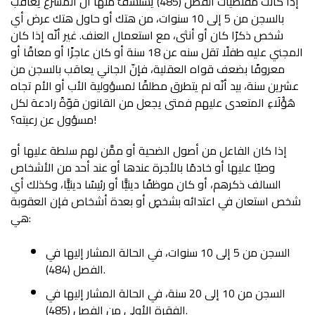
إذا كانت مقتضيات الفصل (485) يستشفُّ منها أنَّ المُشرّعَ يُعاقب
بالسجن من 5 إلى 10 سنوات، من هتك أو حاول هتك عرض أي
شخص ذكرًا كان أو أنثى، مع استعمال العنف. غير أنّه إذا كان
المجني عليه طفلًا تقل سنه عن 18 سنة أو كان عاجزًا أو معاقًا أو
معروفًا بضعف قواه العقلية، فإنّ الجاني يعاقب بالسجن من
عشرين سنة، بيد أنّه لم يتطرق مطلقًا لمسؤولية الأب أو الأم تجاه
هَؤُلَاءِ المتعدى عليهم فمتى يجعل من القانون قوّةً رادعة لكل
مسؤول عن رعيته؟!
إذا كان الفاعل من أصول الضحية أو ممَّن لهم سلطة عليها أو
وصيًا عليها أو خادمًا بالأجرة عندها أو عند أحد من الأشخاص
السالف ذكرهم، أو كان موظفًا دينيًّا أو رئيسًا دينيًّا، وكذلك أي
شخص استعان في اعتدائه بشخصٍ أو بعدة أشخاص فإن العقوبة
هي:
السجن من 5 إلى 10 سنوات، في الحالة المشار إليها في
الفصل (484).
السجن من 10 إلى 20 سنة، في الحالة المشار إليها في
الفقرة الأولى من الفصل (485).