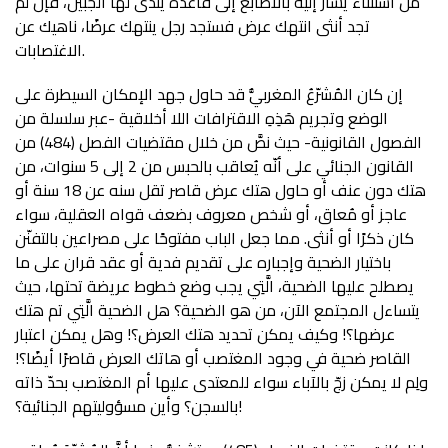
من استثناء يشار إليه بالأصابع إلى قاعدة يندى لها الجبين، فإن لم
تجد أنثى انتهك عرض فستجد رجل ينتهك عرضًا، ناهيك عن
الاغتصابات.
إن كان المُشرّعُ المغربيُّ قد حاول جهد الإمكان السيطرة على
الوضع وتجريم هَذِهِ الاقترافات اللا أخلاقية -عبر سلسلة من
الفصول القانونية- حيث نصَّ من خلال مقتضيات الفصل (484) من
القانون الجنائي على أنّه يُعاقب بالحبس من 2 إلى 5 سنوات، من
هتك دون عنف أو حاول هتك عرض قاصر تقل سنه عن 18 سنة أو
عاجز أو مُعاق، أو شخص معروف بضعف قواه العقلية، سواء
كان ذكرًا أو أنثى. مما جعل الباب مفتوحًا على مصراعين بالتفنّن
باختيار الضحية وإجباره على تقديم فدية أو عقد قران على ما
يصطلح عليها الضحية، الَّتِي يجب وضع خطوط عريضة تحتها، حيث
يتساءل المجتمع الآن، من هو الضحية؟ هل الضحية الَّتِي تم هتك
عرضها؟! وكيف يمكن تحديد هتك العرض؟! وهل يمكن اعتبار
القاصر ضحية في وجود المغتصب أو هاتك العرض قاصرًا أيضًا؟!
ولِم لا يمكن زجّ بالآباء سواء للمعتدى عليها أم المغتصب بحدّ ذاته
بالسجن؟ وأين مسؤوليتهم الجنائية؟!