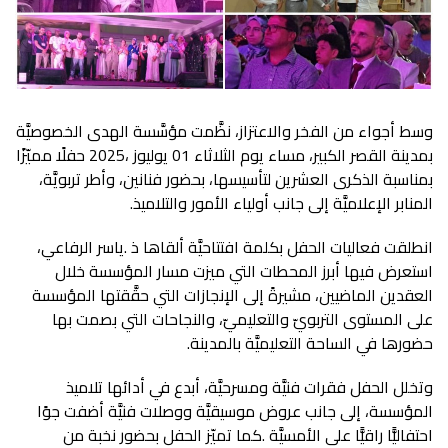
‬المنابر‭ ‬الإعلاميَّة‭ ‬إلى‭ ‬جانب‭ ‬أولياء‭ ‬الأمور‭ ‬والتلاميذ‭.‬
‬حضورها‭ ‬في‭ ‬الساحة‭ ‬التعليميَّة‭ ‬بالمدينة‭.‬