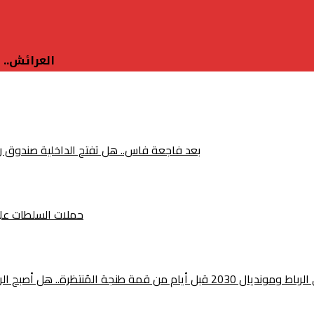
العرائش.. 
بعد فاجعة فاس.. هل تفتح الداخلية صندوق رخص 
حملات السلطات على ص
ين المغرب وإسبانيا أقرب من أي وقت مضى؟