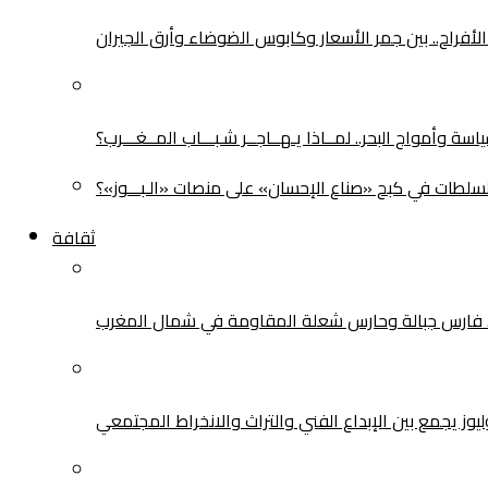
لأفراح.. بين جمر الأسعار وكابوس الضوضاء وأرق الجيران
سة وأمواج البحر.. لمــاذا يـهــاجــر شـبـــاب المــغـــرب؟
سلطات في كبح «صناع الإحسان» على منصات «الـبـــوز»؟
ثقافة
.. فارس جبالة وحارس شعلة المقاومة في شمال المغرب