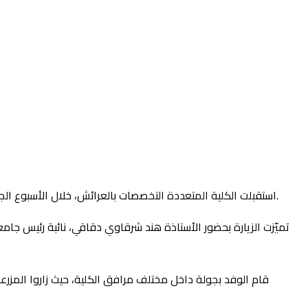
استقبلت الكلية المتعددة التخصصات بالعرائش، خلال الأسبوع الجاري، وفدًا من جامعة جبل طارق، في إطار زيارة تهدف إلى التعرُّف على المؤسسة، والاطلاع على الأنشطة البيداغوجية والبحثية المنجزة داخلها.
تميّزت الزيارة بحضور الأستاذة هند شرقاوي دقاقي، نائبة رئيس جام
قام الوفد بجولة داخل مختلف مرافق الكلية، حيث زاروا المزرعة ا