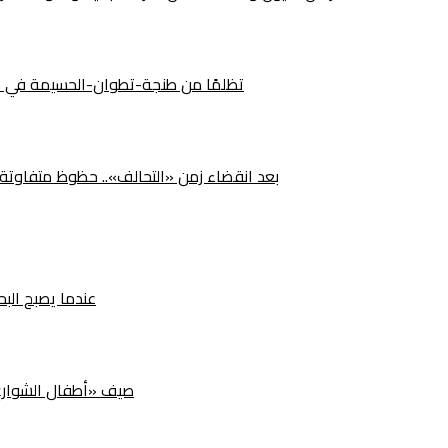
492 تظلمًا من طنجة-تطوان-الحسيمة في م
بعد انقضاء زمن «التحالف».. حظوظ متفاوتة لأ
عندما يصبح البح
صيف «أطفال الشوارع» ب