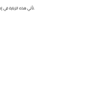
تأتي هذه الزيارة في إطار ديناميكية التعاون الأكاديمي والعلمي، مما يفتح آفاقًا جديدة للشراكة في مجالات التكوين، البحث العلمي، وتنقل الطلبة بين المؤسستين.