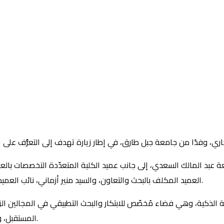
عة عبد المالك السعدي، إلى جانب عميد الكلية المتعدّدة التخصصات بال
العميد المكلف بالبحث والتعاون، والسيد منير أزماني، نائب العميد المكلف بالتكوين، إضافة إلى الطاقم الأكاديمي والإداري للمؤسّسة.
لذكية، وهي فضاء مُخصّص للابتكار والبحث التطبيقي في المجالين الزراعي
المستقبل، وهو مركز دعم يهدف إلى تعزيز توظيف الطلاب وتنمية روحهم الريادية.