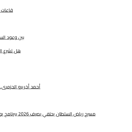
قاعات ا
بين وعود السيا
هل تشرع ال
أحمد أخريرو الحزمرى
مسرح رياض السلطان يحتفي بصيف 2026 ببرنامج يوليوز يجمع بين الإبداع الفني والتراث والانخراط المجتمعي