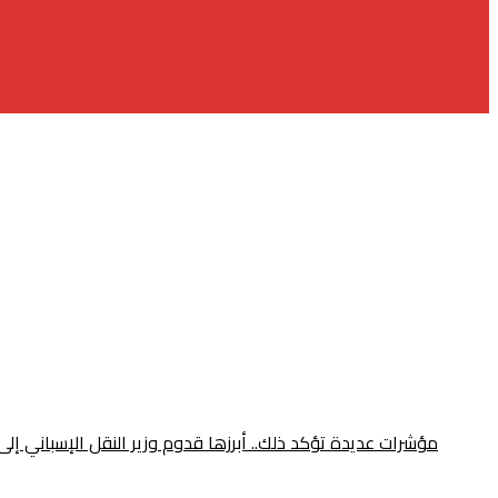
مؤشرات عديدة تؤكد ذلك.. أبرزها قدوم وزير النقل الإسباني إلى الرباط ومونديال 2030 قبل أيام من قمة طنجة المُنتظرة.. هل أصبح الربط القاري ب