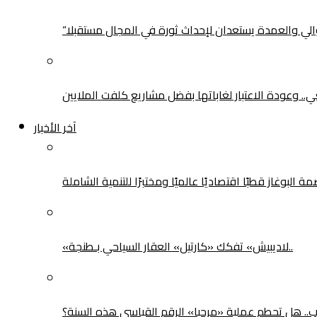
لوالي والعمدة يستعدان لإحداث ثورة في المجال مستقبلا
يعي.. وعودة الاعتبار لغاباتها بفضل مشاريع كلفت الملايين
آخر الأخبار
بوغاز قطبًا اقتصاديًا عالميًا ومختبرًا للتنمية الشاملة
«لاديبيش» تفكك «كارتيل» العقار السياحي بـطنجة..