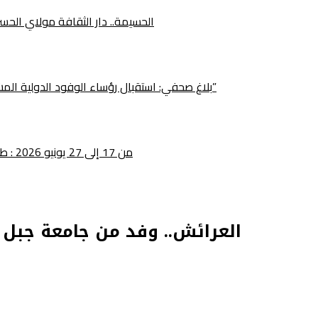
الحسيمة.. دار الثقافة مولاي الح
بلاغ صحفي: استقبال رؤساء الوفود الدولية المشاركة في الدورة الخامسة لمهرجان “فشطة طنجة الأمم”
من 17 إلى 27 يونيو 2026 : طنجة تحتضن الدورة الخامسة لمهرجان فيشطا طنجة للأمم
العرائش.. وفد من جامعة جبل 