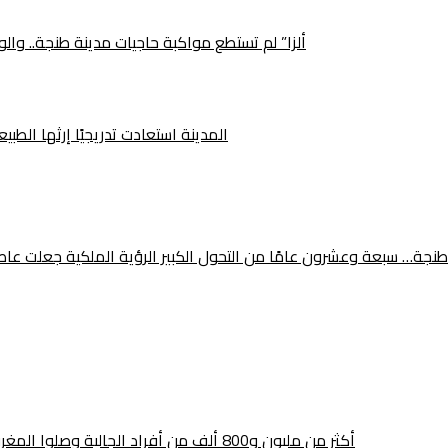
“ألزا” لم تستطع مواكبة حاجيات مدينة طنجة.. وا
المدينة استعادت تدريجيًا إرثها الطب
طنجة… سبعة وعشرون عامًا من التحول الكبير الرؤية الملكية جعلت عاصمة ال
أكثر من مليون و800 ألف من أفراد الجالية وصلوا المغرب.. هل تحطم عملية «مرحبا» الرقم القياسي هذه السنة؟