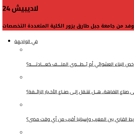
لاديبيش 24
وفد من جامعة جبل طارق يزور الكلية المتعددة التخصصات
في الواجهة
البناء العشوائي أم يُــطـــوى الملـــف كعـــادتــــه؟
ناع التفاهة.. هــل تنتـقل إلـى صنـاع الأخـبار الزائــفة؟