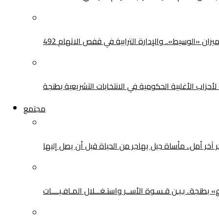
يزان «الوسيط».. والإدارة الترابية في قفص الاتهام
حزاب الأغلبية الحكومية في الانتخابات التشريعية بطنجة
مجتمع
ر آخر أمل.. مأساة جيل يهاجر من الحياة قبل أن يصل إليها
طنجة.. بـيـن قـسـوة الأســر واستـغـــلال المـافـيــــات