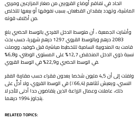
الحاد في تفاقم أوضاع القرويين من صغار المزارعين ومربيي
الماشية، وتهدد بفقدان القطعان، بسبب نفوقها أو بيعها للتخلص
من أكلاف قوته.
وأشارت الجمعية ، أن متوسط الدخل الفردي بالوسط الحضري بلغ
2083 درهم وبالوسط القروي 1297 درهم شهريا، حسب بحث
قامت به المندوبية السامية للتخطيط مباشرة قبل كوفيد، ووصلت
نسبة ذوي الدخل المنخفض 12,7% على المستوى الوطني، و6,8%
في الوسط الحضري و22,9% في الوسط القروي.
ولفتت إلى أن 4,5 مليون شخصا يعدون فقراء حسب مقاربة الفقر
النسبي، ويعيش ثلثاهم (66,4٪) في الوسط القروي، ولا أدلَّ على
ذلك، عاملات وعمال الزراعة الذين يتقاضون حدا أدنى للأجر لا
يتجاوز 1994 درهما.
RELATED TOPICS: