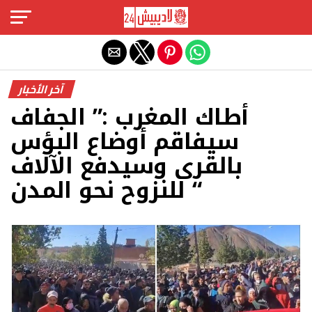
Exit mobile version
آخر الأخبار
أطاك المغرب :” الجفاف
سيفاقم أوضاع البؤس
بالقرى وسيدفع الآلاف
للنزوح نحو المدن “