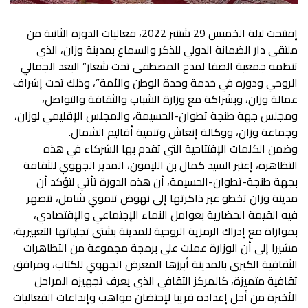
إفتتحت ليلة الخميس 29 شتنبر 2022، فعاليات الدورة الثانية من
ملتقى دار الضمانة الدولي للذكر والسماع بمدينة وزان، الذي
تنظمه جمعية الصفا لمدح المصطفى تحت شعار” البعد الجمالي
الروحي ودوره في خدمة وحدة الوطن والأمة”، وذلك تحت إشراف
عمالة وزان، وبشراكة مع وزارة الشباب والثقافة والتواصل،
ومجلس جهة طنجة تطوان-الحسيمة، والمجلس الإقليمي لوزان،
وجماعة وزان، ووكالة إنعاش وتنمية أقاليم الشمال.
وضمن الكلمات الإفتتاحية التي تقدم بها الشركاء في هذه
التظاهرة، إعتبر السيد كمال بن الليمون، المدير الجهوي للثقافة
بجهة طنجة-تطوان-الحسيمة، أن هذه الدورة تأتي لتؤكد أن
مدينة وزان تخطو عبر ذاكرتها إلى نهوض تنموي شامل، تنصهر
فيه القيمة الحضارية بعوامل النماء الإجتماعي والإقتصادي،
بموازاة مع إدراك الرمزية الروحية للمدينة بشتى تجلياتها التعبيرية،
مشيرا إلى أن الوزارة عملت على برمجة مجموعة من التظاهرات
الثقافية الكبرى بالمدينة أبرزها المعرض الجهوي للكتاب، ومرافق
ثقافية متميزة، كالمركز الثقافي الذي يعرف تجهيزه المراحل
الأخيرة من أجل إعداده قريبا لإحتضان مواهب وإبداعات الفعاليات