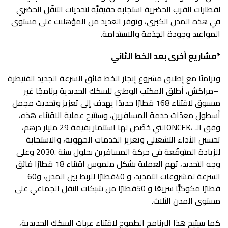
‬المواعيد‭ ‬وجودة‭ ‬الخِدْمة‭ ‬والاستدامة‭.‬
*
مشاريع‭ ‬أخرى‭ ‬بعد‭ ‬الخط‭ ‬الثاني‭ ‬
‬وفق‭ ‬الـ
ONCFK
‬السرعة‭ ‬لمشروعات‭ ‬التمديد،‭ ‬و40‭ ‬قطارًا‭ ‬للربط‭ ‬بين‭ ‬المدن،‭ ‬و60‭
‬مستوى‭ ‬المدن‭ ‬الثلاث‭.‬