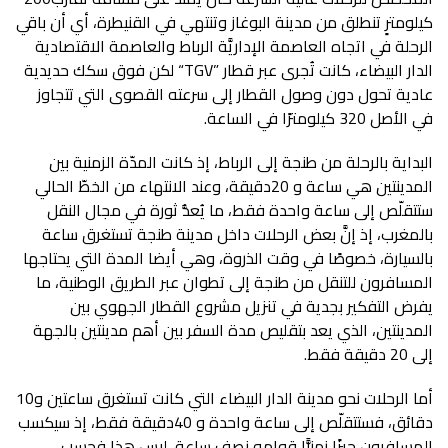
‬الدار‭ ‬البيضاء،‭ ‬كانت‭ ‬تُجرى‭ ‬عبر‭ ‬قطار‭ “‬
TGV
‬في‭ ‬الأصل‭ ‬320‭ ‬كيلومترًا‭ ‬في‭ ‬الساعة‭.‬
‬إلى‭ ‬20‭ ‬دقيقة‭ ‬فقط‭.‬
أما‭ ‬الرحلات‭ ‬نحو‭ ‬مدينة‭ ‬الدار‭ ‬البيضاء‭ ‬التي‭ ‬كانت‭ ‬تستغرق‭ ‬ساعتين‭ ‬و10‭