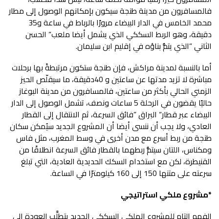
‬محمد‭ ‬الخامس‭ ‬في‭ ‬الدار‭ ‬البيضاء‭ ‬مرورًا‭ ‬بالرباط‭ ‬في‭ ‬ساعة‭ ‬و35‭
‬الثاني‭” ‬الذي‭ ‬يتمُّ‭ ‬بناؤه‭ ‬في‭ ‬إقليم‭ ‬ابن‭ ‬سليمان‭.‬
‬سرعته‭ ‬على‭ ‬متنها‭ ‬150‭ ‬إلى‭ ‬160‭ ‬كيلومترًا‭ ‬في‭ ‬الساعة‭.‬
*
مشروع‭ ‬ملكي‭ ‬استراتيجي