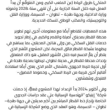
‬واللوجيستيك،‭ ‬والمكتب‭ ‬الوطني‭ ‬للسكك‭ ‬الحديدية‭.‬
‬أقاليم‭ ‬أخرى‭ ‬قريبة‭ ‬من‭ ‬الربط‭ ‬السككي،‭ ‬وخصوصا‭ ‬المضيق‭ –
‬الفنيدق‭ ‬وشفشاون‭.‬
‬الخاصة‭ ‬بإنجاز‭ ‬خط‭ ‬القطار‭ ‬المباشر‭ ‬بين‭ ‬أكبر‭ ‬مدينتين‭ ‬في‭ ‬جهة‭ ‬طنجة‭ –