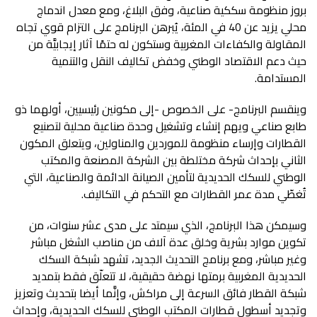
‬المستدامة‭.‬
‬تُغطّي‭ ‬مدة‭ ‬عمر‭ ‬القطارات‭ ‬مع‭ ‬التحكم‭ ‬في‭ ‬التكاليف‭.‬