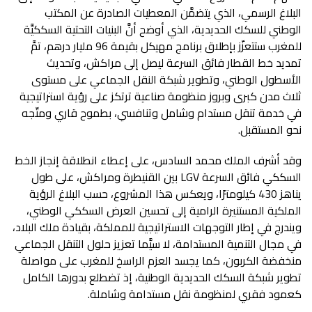
‬نحو‭ ‬المستقبل‭.‬
‬السككي‭ ‬فائق‭ ‬السرعة‭ ‬
LGV
‬كعمود‭ ‬فقري‭ ‬لمنظومة‭ ‬نقل‭ ‬مستدامة‭ ‬وشاملة‭.‬