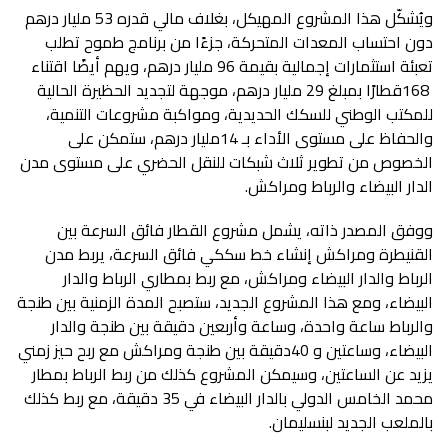
‬الدار‭ ‬البيضاء‭ ‬والرباط‭ ‬ومراكش‭.‬
‬بالملعب‭ ‬الجديد‭ ‬لبنسليمان‭.‬