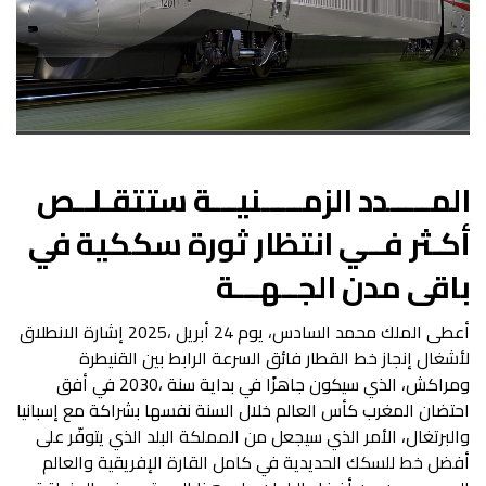
‬باقي‭ ‬مدن‭ ‬الجــهـــة