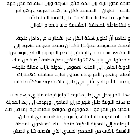
‬والاقتصاديَّة‭ ‬للمنطقة،‭ ‬المتّسمة‭ ‬حاليا‭ ‬بانعدام‭ ‬التوازن‭.‬
‬الدولة‭ ‬الخاص‭ ‬إلى‭ ‬الملك‭ ‬العمومي‭ ‬للدولة‭ ‬بتراب‭ ‬عمالة‭ ‬طنجة‭ –
‬ونصف،‭ ‬الأمر‭ ‬الذي‭ ‬يأتي‭ ‬في‭ ‬إطار‭ ‬إحداث‭ ‬خطوط‭ ‬سككيَّة‭ ‬داخلية‭.‬