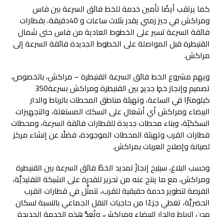
‬مراكش‭.‬
‬تصميم‭ ‬وإنجاز‭ ‬خطٍ‭ ‬جديدٍ‭ ‬بين‭ ‬القنيطرة‭ ‬ومراكش‭ ‬بسرعة‭ ‬350‭
‬لصيانة‭ ‬وإصلاح‭ ‬العربات‭ ‬بمراكش‭.‬