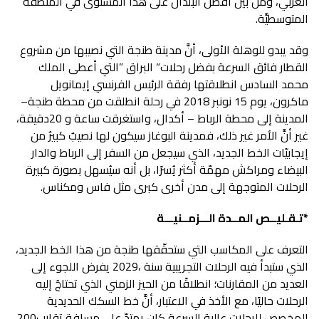
‬المتوسطيَّة‭.‬
‬ماكرون،‭ ‬يوم‭ ‬15‭ ‬نونبر‭ ‬2018‭ ‬في‭ ‬رحلة‭ ‬انطلقت‭ ‬من‭ ‬محطة‭ ‬طنجة‭ –
‬الرحلات‭ ‬المتوجهة‭ ‬إلى‭ ‬مدن‭ ‬أخرى‭ ‬كبرى‭ ‬مثل‭ ‬فاس‭ ‬ومكناس‭.‬
*
تـقـليــص‭ ‬المــدة‭ ‬الـــزمــنيـــة‭ ‬
‬المخصص‭ ‬للرحلات‭ ‬عالية‭ ‬السرعة‭ ‬كان‭ ‬يمتدّ‭ ‬على‭ ‬مسافة‭ ‬تقارب‭ ‬200‭