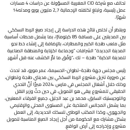
‬تحالف‭ ‬مع‭ ‬شركة‭ ‬
CID
‬عمل‭ ‬رئيسية،‭ ‬وتبلغ‭ ‬تكلفته‭ ‬الإجمالية‭ ‬2
,
7‭ ‬مليون‭ ‬يورو‭ ‬ومدته‭ ‬14‭
‬شهرًا‭.‬
‬للمدينة‭ ‬الذكية‭ “‬طنجة‭ – ‬تك‭”‬،‭ ‬وَفْق‭ ‬ما‭ ‬تمَّ‭ ‬الكشف‭ ‬عنه‭ ‬قبل‭ ‬أشهر‭.‬
‬مشروع‭ ‬وإخراجه‭ ‬إلى‭ ‬أرض‭ ‬الواقع‭.‬