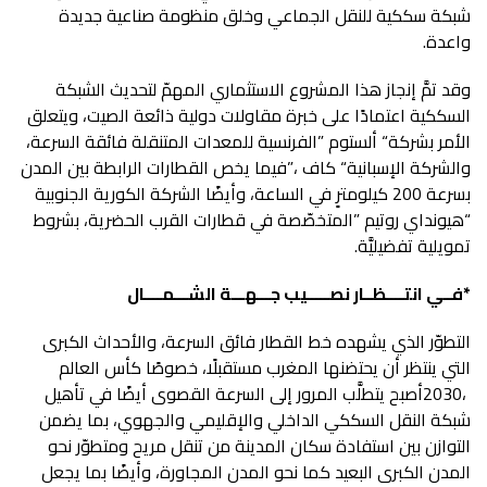
‬واعدة‭.‬
‬تمويلية‭ ‬تفضيليَّة‭.‬
*
فــي‭ ‬انتــــظــار‭ ‬نصـــــيب‭ ‬جـــهـــة‭ ‬الشـــمــــال‭ ‬