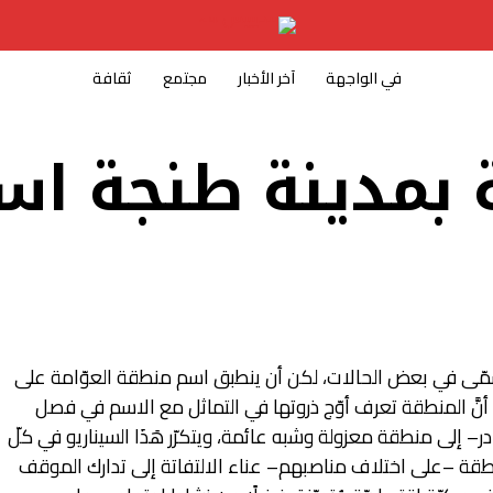
في الواجهة
آخر الأخبار
مجتمع
ثقافة
 بمدينة طنجة اس
ّى في بعض الحالات، لكن أن ينطبق اسم منطقة العوّامة على
أنَّ المنطقة تعرف أوّج ذروتها في التماثل مع الاسم في فصل
ادر– إلى منطقة معزولة وشبه عائمة، ويتكرّر هَذَا السيناريو في كلّ
قة –على اختلاف مناصبهم– عناء الالتفاتة إلى تدارك الموقف