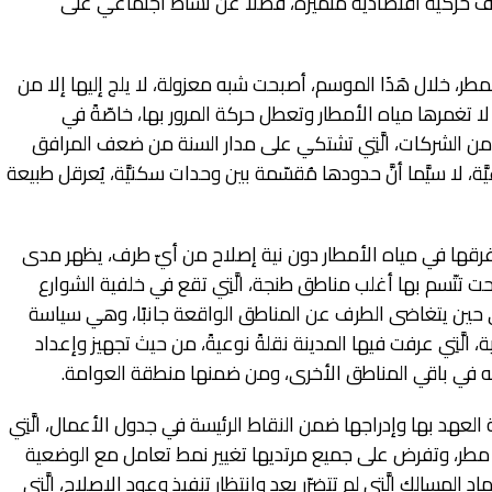
حركيّة اقتصاديّة مُتميّزة، فضلًا عن نشاط اجتماعي على
ر، خلال هَذَا الموسم، أصبحت شبه معزولة، لا يلج إليها إلا من
 لا تغمرها مياه الأمطار وتعطل حركة المرور بها، خاصّةً في
أس من الشركات، الَّتِي تشتكي على مدار السنة من ضعف المرافق
ة، لا سيَّما أنَّ حدودها مُقسّمة بين وحدات سكنيَّة، يُعرقل طبيعة
 وغرقها في مياه الأمطار دون نية إصلاح من أيّ طرف، يظهر مدى
بحت تتّسم بها أغلب مناطق طنجة، الَّتِي تقع في خلفية الشوارع
، في حين يتغاضى الطرف عن المناطق الواقعة جانبًا، وهي سياسة
، الَّتِي عرفت فيها المدينة نقلةً نوعيةً، من حيث تجهيز وإعداد
ه في باقي المناطق الأخرى، ومن ضمنها منطقة العوامة.
عهد بها وإدراجها ضمن النقاط الرئيسة في جدول الأعمال، الَّتِي
م مطر، وتفرض على جميع مرتديها تغيير نمط تعامل مع الوضعية
 المسالك الَّتِي لم تتضرّر بعد وانتظار تنفيذ وعود الإصلاح، الَّتِي