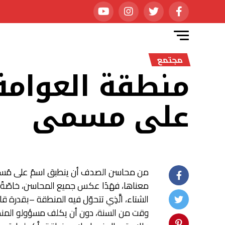
مجتمع
منطقة العوامة
على مسمى
من محاسن الصدف أن ينطبق اسمٌ على مُسم
معناها، فهَذَا عكس جميع المحاسن، خاصّةً 
الشتاء، الَّذِي تتحوّل فيه المنطقة –بقدرة ق
وقت من السنة، دون أن يكلف مسؤولو المنط