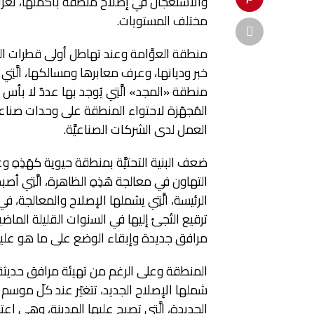
والاستعجال في إصلاح منطقة بأكملها، تعرف 
مختلف المستويات.
منطقة العوَّامة وعند تهاطل أولى قطرات المط
خبر وديانها، وعرف معابرها ومسالكها، الَّتِي
منطقة «المجد» الَّتِي يُوجد بها عددٌ لا ب
المُجهّزة لاحتواء المنطقة على وحدات صناعيَّ
العمل لدى الشركات الصناعيَّة.
ضعف البنية التحتيَّة بمنطقة حيوية كهَذِهِ
التهاون في معالجة هَذِهِ الظاهرة، الَّتِي أص
الرئيسة، الَّتِي يشملها الإصلاح والمعالجة
ترقيع التُجئ إليها في السنوات القليلة الماضية
مرافق جديدة وإبقاء الوضع على ما هو علي
المنطقة وعلى الرغم من تهيئة مرافق حديثة ال
شملها الإصلاح الجديد، تتغيّر عند كلّ موس
الجديدة، الَّتِي تصبح عليها المدينة، وهي اعتماد