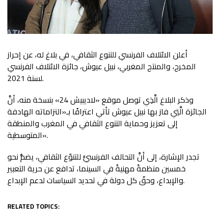
أعلن الائتلاف الفرنسي للتنوع الثقافي، في بلاغ له، عن إحراز
المخرج، والمنتج المغربي، نبيل عيوش، جائزة الائتلاف الفرنسي
لسنة 2021.
وذكر البلاغ الَّذِي توصل موقع «لاديبيش 24» بنسخة منه، أنَّ
الجائزة الَّتِي فاز بها نبيل عيوش تأتي اعترافًا بـ«التزاماته الهادفة
إلى تعزيز وحماية التنوع الثقافي في المغرب والمنطقة
المتوسطية».
تجدر الإشارة، إلى أنَّ التحالف الفرنسيَّ للتنوّع الثقافي، يضمُّ نحو
خمسين منظمةً مهنيةً في السينما، تدافع عن حرية التعبير
والإبداع، وحقّ كل دولة في تحديد السياسات لدعم الإبداع.
RELATED TOPICS: