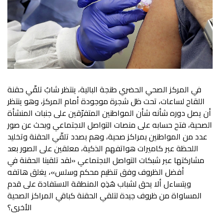
في المركز الصحي الحضري طنجة البالية، ينتظر شابٌ تلقّي حقنة
اللقاح لساعات، تحت ظل شجرة موجودة أمام المركز، وهو ينتظر
أن يصل دوره شأنه شأن المواطنين المتفرّقين على جنبات المنشأة
الصحية، فتح حسابه على منصات التواصل الاجتماعي وبحث عن صور
عدد من المواطنين بمراكز صحية، وهم بصدد تلقّي الحقنة وتخليد
اللحظة عبر كاميرات هواتفهم الذكية، معلقين على الصور بعد
مشاركتها عبر شبكات التواصل الاجتماعي «لقد تلقينا الحقنة في
أفضل الظروف وفق تنظيم محكم وسلس»، يغلق هاتفه
ويتساءل ألا يحق لشباب هَذِهِ المنطقة الاستفادة على قدم
المساواة من ظروف جيدة لتلقي الحقنة كباقي المراكز الصحية
الأخرى؟