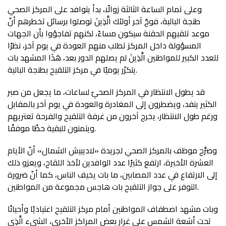
وعلى تمام الساعة الثالثة زوالًا، بدأ يتوافد على المركز الصحي
طنجة البالية، فوجٌ آخر أولئك الَّذِينَ توصلوا برسائل تخطرهم أنّ
موعد تلقيهم الحقنة سيكون مساءً، لكنهم تفاجؤوا بأن الجهات
المسؤولة داخل المركز تطلب منهم العودة في يوم آخر، نظرًا
للعدد الكبير للمواطنين الَّذِينَ لم يصلهم الدور بعد، هَذَا المشهد بات
يتكرّر يوميًا في مركز التلقيح بطنجة البالية.
قد يطول الانتظار في المركز الصحيّ لساعات، ما يجعل من صبر
الكثير ينفد، ويضطرون إلى المغادرة والعودة في يوم آخر بالمقابل
ورغم طول الانتظار، يخرج آخرون من غرفة التلقيح والفرحة تعتريهم
ويتمنون للبقية حظًا موفقًا.
وصرَّح موظف بالمركز الصحي لجريدة «لاديبيش الشمال» أنّ الأيام
العشرة الأخيرة، ارتفع كثيرًا عدد الوافدين لأخذ اللقاح، ويعزو ذلك
إلى الارتفاع في عدد المصابين، ما بات يخيف الناس، كما أنّ ضرورة
التوفر على جواز التلقيح بات هاجس مجموعة من المواطنين.
وبات مشهد اصطفاف المواطنين أمام مركز التلقيح اعتياديًا وأحيانًا
تحت أشعة الشمس على غرار بعض المراكز الأخرى، الشيء الَّذِي