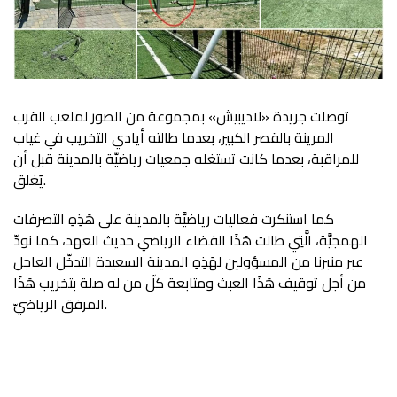
توصلت جريدة «لاديبيش» بمجموعة من الصور لملعب القرب
المرينة بالقصر الكبير، بعدما طالته أيادي التخريب في غياب
للمراقبة، بعدما كانت تستغله جمعيات رياضيَّة بالمدينة قبل أن
يُغلق.
كما استنكرت فعاليات رياضيَّة بالمدينة على هَذِهِ التصرفات
الهمجيَّة، الَّتِي طالت هَذَا الفضاء الرياضي حديث العهد، كما نودّ
عبر منبرنا من المسؤولين لهَذِهِ المدينة السعيدة التدخّل العاجل
من أجل توقيف هَذَا العبث ومتابعة كلّ من له صلة بتخريب هَذَا
المرفق الرياضيّ.