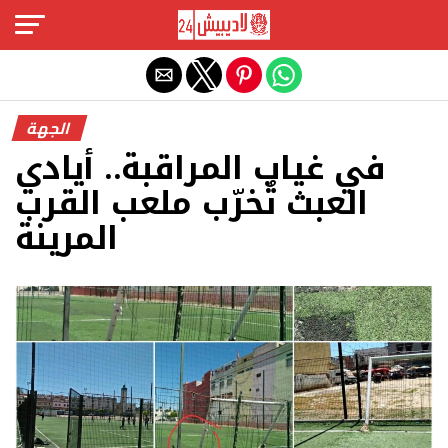
Exit mobile version
الجهة
في غياب المراقبة.. أيادي
العبث تُخرّب ملعب القرب
المرينة