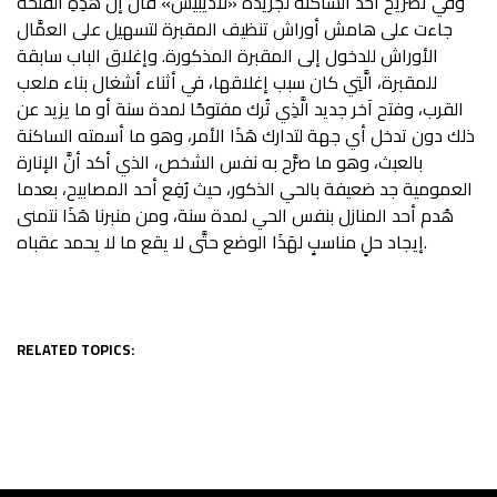
وفي تصريح أحد الساكنة لجريدة «لاديبيش» قال إنَّ هَذِهِ الفتحة
جاءت على هامش أوراش تنظيف المقبرة لتسهيل على العمَّال
الأوراش للدخول إلى المقبرة المذكورة. وإغلاق الباب سابقة
للمقبرة، الَّتِي كان سبب إغلاقها، في أثناء أشغال بناء ملعب
القرب، وفتح آخر جديد الَّذِي تُرك مفتوحًا لمدة سنة أو ما يزيد عن
ذلك دون تدخل أي جهة لتدارك هَذَا الأمر، وهو ما أسمته الساكنة
بالعبث، وهو ما صرَّح به نفس الشخص، الذي أكد أنَّ الإنارة
العمومية جد ضعيفة بالحي الذكور، حيث رُفِع أحد المصابيح، بعدما
هُدم أحد المنازل بنفس الحي لمدة سنة، ومن منبرنا هَذَا نتمنى
إيجاد حلٍ مناسبٍ لهَذَا الوضع حتَّى لا يقع ما لا يحمد عقباه.
RELATED TOPICS: