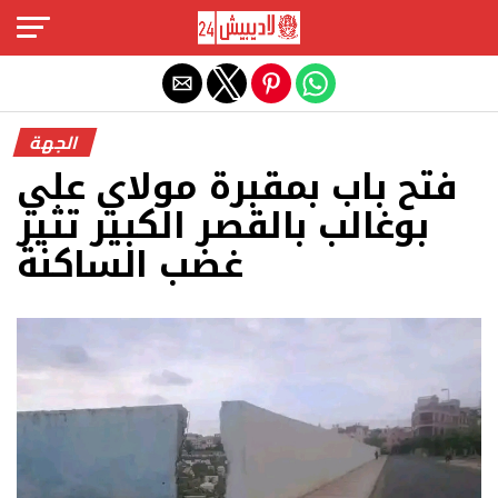
Exit mobile version
الجهة
فتح باب بمقبرة مولاي علي
بوغالب بالقصر الكبير تثير
غضب الساكنة