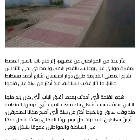
عبَّر عددٌ من المواطنين عن غضبهم، إثر فتح باب بالسور المحيط
بمقبرة مولاي علي بوغالب، بالقصر الكبير، والمحاذي لحي الأندلس
شارع المصلى القديمة طريق دوار احسيسن (شارع أحمد قسطيط
حاليًا)، ما آثار غضب الساكنة، منذ أكثر من سنة على فتحها.
هَذِهِ الفتحة الَّتِي أحدثت بعدما أغلق الباب الَّتِي كان يلج منها
الناس سابقًا، بسبب أشغال بناء ملعب القرب الَّتِي عرفتها المنطقة
منذ وقت سابق، وبالضبط أكثر من سنة الَّتِي أصبح مكانًا للمنحرفين،
الَّذِينَ يتعاطون المخدرات كلَّ يوم بهَذَا المكان، وهَذَا يشكل خطرًا
على الساكنة والمواطنين عمومًا بشكل يومي.