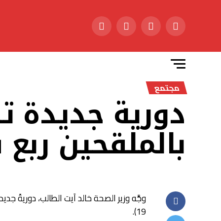
مجتمع
دورية جديدة تد
بالملقحين ربع 
وجَّه وزير الصحة خالد آيت الطالب، دوريةً جد
19).