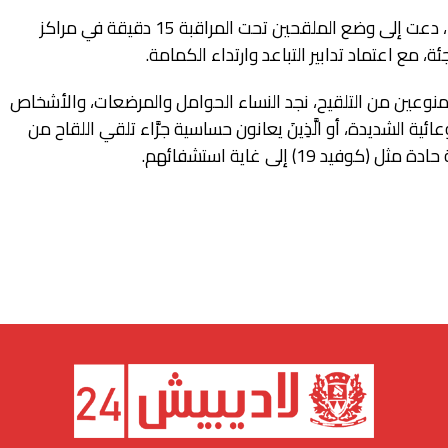
الدورية الَّتِي اطلعت الجريدة على نسخة منها، دعت إلى وضع الملقحين تحت المراقبة 15 دقيقة في مراكز
ئة، مع اعتماد تدابير التباعد وارتداء الكمامة.
نوعين من التلقيح، نجد النساء الحوامل والمرضعات، والأشخاص
ائية الشديدة، أو الَّذِينَ يعانون حساسية جرَّاء تلقي اللقاح من
د 19) إلى غاية استشفائهم.