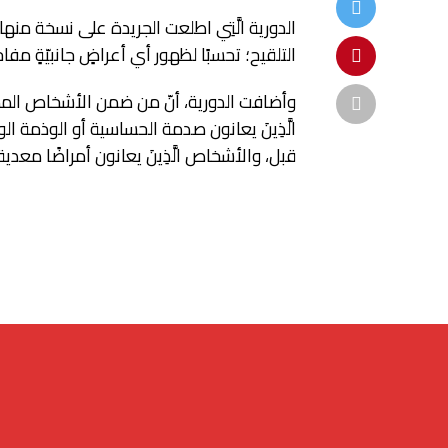
التلقيح؛ تحسبًا لظهور أي أعراضٍ جانبيّةٍ مفاج
وأضافت الدورية، أنّ من ضمن الأشخاص المم
الَّذِينَ يعانون صدمة الحساسية أو الوذمة الوع
قبل، والأشخاص الَّذِينَ يعانون أمراضًا معدية حادة مثل (كوفي