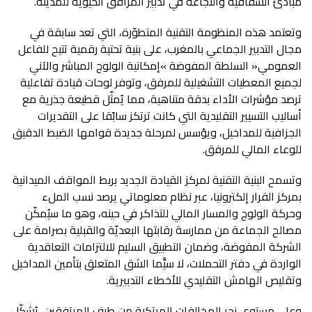
‬مبادئ‭ ‬الشفافية‭ ‬والنجاعة‭ ‬في‭ ‬تدبير‭ ‬المرافق‭ ‬الحيوية‭ ‬للمدينة‭.‬
‬للوعاء‭ ‬المالي‭ ‬للمرفق‭.‬
‬وتقليص‭ ‬الهامش‭ ‬التقليدي‭ ‬للأخطاء‭ ‬التدبيرية‭.‬