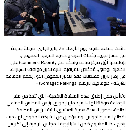
‬بإطلاقها‭ ‬أوّل‭ ‬مركز‭ ‬قيادة‭ ‬وتحكّم‭ ‬ذكي‭ (‬
Command Room
‬بشركة‭ ‬‮«‬صوماجيك‭ ‬باركينغ‮»‬‭ (‬
‭).‬
Somagec Parkings