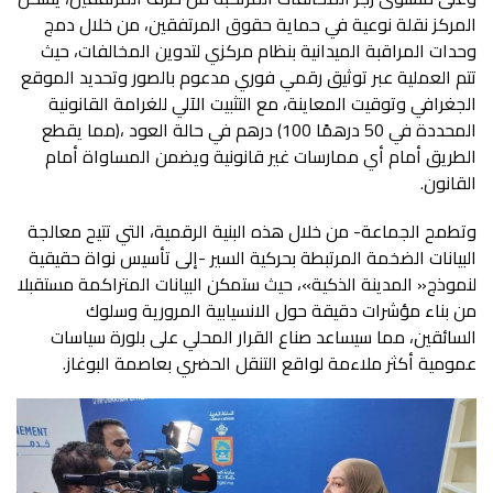
‬القانون‭.‬
‬عمومية‭ ‬أكثر‭ ‬ملاءمة‭ ‬لواقع‭ ‬التنقل‭ ‬الحضري‭ ‬بعاصمة‭ ‬البوغاز‭.‬