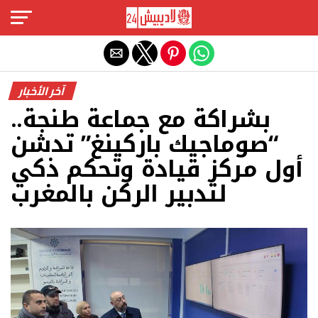
Exit mobile version
آخر الأخبار
بشراكة مع جماعة طنجة..
“صوماجيك باركينغ” تدشن
أول مركز قيادة وتحكم ذكي
لتدبير الركن بالمغرب