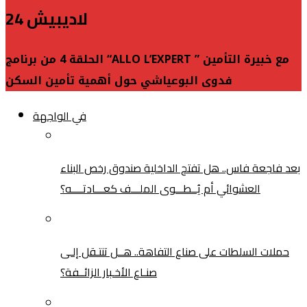
لاديبيش 24
الحلقة 4 من برنامج “ALLO L’EXPERT ” مع خبيرة التأمين
فدوى البوعياشي حول أهمية تأمين السكن
في الواجهة
بعد فاجعة فاس.. هل تفتح الداخلية صندوق رخص البناء
العشوائي أم يُــطـــوى الملـــف كعـــادتــــه؟
حملات السلطات على صناع التفاهة.. هــل تنتـقل إلـى
صنـاع الأخـبار الزائــفة؟