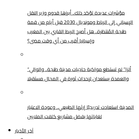
مؤشرات عديدة تؤكد ذلك.. أبرزها قدوم وزير النقل
الإسباني إلى الرباط ومونديال 2030 قبل أيام من قمة
طنجة المُنتظرة.. هل أصبح الربط القاري بين المغرب
وإسبانيا أقرب من أي وقت مضى؟
“ألزا” لم تستطع مواكبة حاجيات مدينة طنجة.. والوالي
والعمدة يستعدان لإحداث ثورة في المجال مستقبلا
المدينة استعادت تدريجيًا إرثها الطبيعي.. وعودة الاعتبار
لغاباتها بفضل مشاريع كلفت الملايين
آخر الأخبار