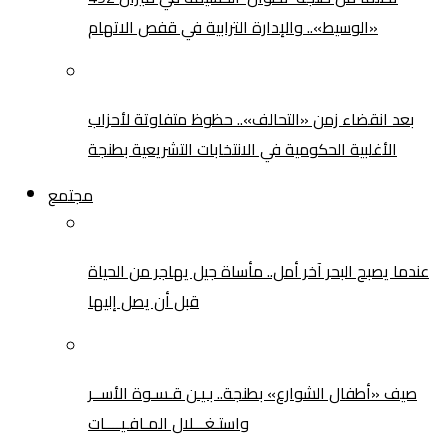
«الوسيط».. والإدارة الترابية في قفص الاتهام
بعد انقضاء زمن «التحالف».. حظوظ متفاوتة لأحزاب
الأغلبية الحكومية في الانتخابات التشريعية بطنجة
مجتمع
عندما يصبح البحر آخر أمل.. مأساة جيل يهاجر من الحياة
قبل أن يصل إليها
صيف «أطفال الشوارع» بطنجة.. بـيـن قـسـوة الأســر
واستـغـــلال المـافـيــــات