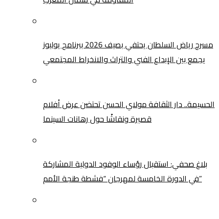
مسرح رياض السلطان يحتفي بصيف 2026 ببرنامج يوليوز
يجمع بين الإبداع الفني والتراث والانخراط المجتمعي
الحسيمة.. دار الثقافة مولاي الحسن تحتضن عرض أفلام
قصيرة ونقاشًا حول رهانات السينما
بلاغ صحفي: استقبال رؤساء الوفود الدولية المشاركة
في الدورة الخامسة لمهرجان “فشطة طنجة الأمم”