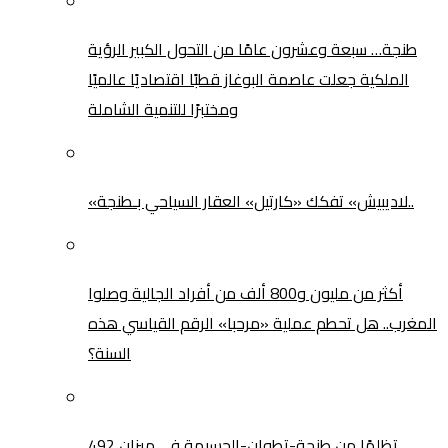
طنجة… سبعة وعشرون عامًا من التحول الكبير الرؤية
الملكية جعلت عاصمة البوغاز قطبًا اقتصاديًا عالميًا
ومختبرًا للتنمية الشاملة
«لاديبيش» تفكك «كارتيل» العقار السياحي بـطنجة..
أكثر من مليون و800 ألف من أفراد الجالية وصلوا
المغرب.. هل تحطم عملية «مرحبا» الرقم القياسي هذه
السنة؟
492 تظلمًا من طنجة-تطوان-الحسيمة في ميزان