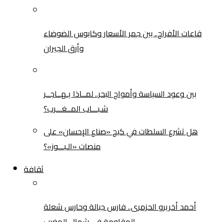
قاعات الأفراح.. بين جمر الأسعار وكابوس الضوضاء
وأرق الجيران
بين وعود السياسة وأمواج البحر.. لمــاذا يـهــاجــر
شـبـــاب المــغـــرب؟
هل تشرع السلطات في كبح «صناع الإحسان» على
منصات «الـبـــوز»؟
ثقافة
أحمد أخريرو الحزمرى.. فارس جبالة وحارس شعلة
المقاومة في شمال المغرب