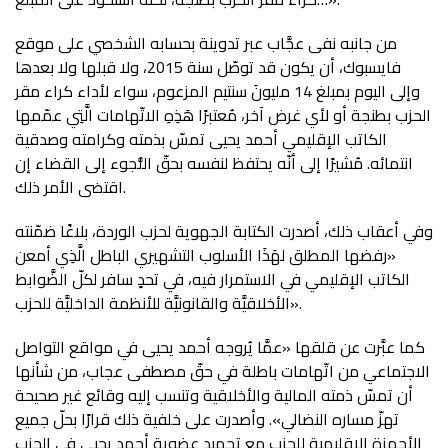
من جانبه نفى عجَّاب عبر تدوينة بحسابه الشخصي على موقع
فايسبوك، أن يكون قد توصّل سنة 2015، ولا قبلها ولا بعدها
وإلى اليوم بمبلغ 14 مليونَ سنتيم المزعوم، سواء لأداء كراء مقر
الحزب بطنجة أو لأي غرض آخر، مُعتبرًا هَذِهِ الاتّهامات الَّتِي عمّمها
الكاتب الإقليمي أحمد يحيى تمسّ بذمته وكرامته وصدقية
انتمائه. مُشيرًا إلى أنّه يحتفظ لنفسه بحقّ اللُّجوء إلى القضاء إن
اقتضى الأمر ذلك.
وفي أعقاب ذلك، أصدرت الكتابة الجهوية لحزب الوردة، بلاغًا ضمّنته
«رفضها المطلق لهَذَا الأسلوب التشهيري الباطل الَّذِي أمعن
الكاتب الإقليمي في الاستمرار فيه، في تحدٍ سافر لكلّ الضَّوابط
الأخلاقيَّة والقانونيَّة للأنظمة الداخليَّة للحزب».
كما عبَّرت عن قلقها «عمَّا يُروجه أحمد يحيى في مواقع التواصل
الاجتماعي من اتّهامات باطلة في حقّ مصطفى عجاب، من شأنها
أن تمسّ ذمته المالية والأخلاقية وتنسب إليه وقائع غير صحيحة
تهزّ مساره النضالي». وأصدرت على خلفية ذلك قرارًا بحلّ جميع
الأجهزة الإقليمية للحزب مع تجميد عضوية أحمد يحيى في الحزب