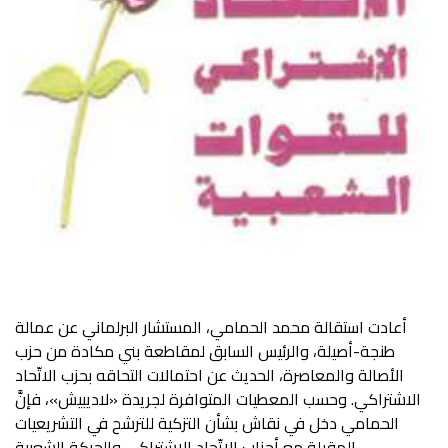
أعادت استقالة محمد الحمامي، المستشار البرلماني عن عمالة
طنجة-أصيلة، والرئيس السابق لمقاطعة بني مكادة من حزب
الأصالة والمعاصرة، الحديث عن احتمالات التحاقه بحزب الاتّحاد
الاشتراكي. وحسب المعطيات المتوافرة لجريدة «لاديبيش»، فإنَّ
الحمامي دخل في نقاش بشأن التزكية للترشح في التشريعيات
المقبلة مع أحزاب الاتّحاد الاشتراكي والحركة الشعبية