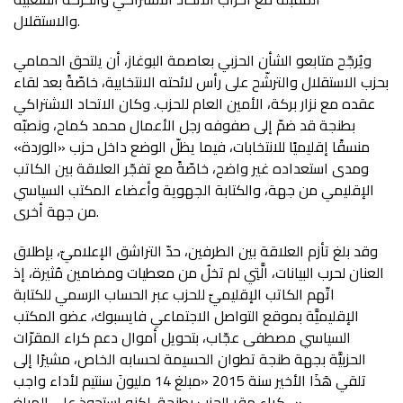
والاستقلال.
ويُرجّح متابعو الشأن الحزبي بعاصمة البوغاز، أن يلتحق الحمامي
بحزب الاستقلال والترشّح على رأس لائحته الانتخابية، خاصّةً بعد لقاء
عقده مع نزار بركة، الأمين العام للحزب. وكان الاتحاد الاشتراكي
بطنجة قد ضمّ إلى صفوفه رجل الأعمال محمد كماح، ونصبّه
منسقًا إقليميًا للانتخابات، فيما يظلّ الوضع داخل حزب «الوردة»
ومدى استعداده غير واضح، خاصّةً مع تفجّر العلاقة بين الكاتب
الإقليمي من جهة، والكتابة الجهوية وأعضاء المكتب السياسي
من جهة أخرى.
وقد بلغ تأزم العلاقة بين الطرفين، حدّ التراشق الإعلاميّ، بإطلاق
العنان لحرب البيانات، الَّتِي لم تخلُ من معطيات ومضامين مُثيرة، إذ
اتّهم الكاتب الإقليميّ للحزب عبر الحساب الرسمي للكتابة
الإقليميَّة بموقع التواصل الاجتماعي فايسبوك، عضو المكتب
السياسي مصطفى عجّاب، بتحويل أموال دعم كراء المقرّات
الحزبيَّة بجهة طنجة تطوان الحسيمة لحسابه الخاص، مشيرًا إلى
تلقي هَذَا الأخير سنة 2015 «مبلغ 14 مليونَ سنتيم لأداء واجب
كراء مقر الحزب بطنجة، لكنه استحوذ على المبلغ…».