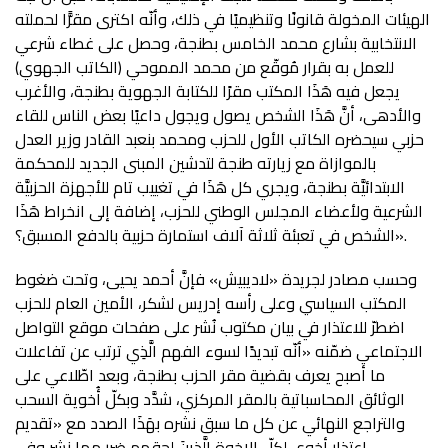
الهيئات المخولة قانونًا وتنظيميًا في ذلك، وأنّه اكترى مقرًّا لحملته
الانتخابية بشارع محمد الخامس بطنجة، وحصل على غطاء شرعي
للعمل به بقرار مُوقّع من محمد المموحي (الكاتب الجهوي)
يجعل فيه هَذَا المكتب مقرًا للكتابة الجهوية بطنجة، والأغرب
والأدهى، أنَّ هَذَا الشخص يصول ويجول داعيًا بعض الناس للقاء
حزبي سيحضره الكاتب الأول للحزب ومحمد بنعبد القادر وزير العدل
بالموازاة مع زيارته طنجة لتدشين المبنى الجديد للمحكمة
الابتدائيَّة بطنجة، ويجري كل هَذَا في تغييب تام للأجهزة الحزبيَّة
الشرعية ولأعضاء المجلس الوطني للحزب، إضافة إلى انخراط هَذَا
الشخص في تعبئة ثلاثة آلاف استمارة حزبية بالدفع المسبق؟».
وحسب مصادر لجريدة «لاديبيش» فإنَّ أحمد يحيى، وتحت ضغوط
المكتب السياسي وعلى رأسه إدريس لشكر، الأمين العام للحزب
اضطرّ للاعتذار في بيان مكتوب نُشر على صفحات موقع التواصل
الاجتماعي ضمّنه «أنّه تبديدًا لسوء الفهم الَّذِي ترتب عن تفاعلات
ما أصبح یعرف بقضية مقر الحزب بطنجة، وبعد اطّلاعي على
الوثائق المحاسباتیة بالمقر المركزي، شدَّد وبكلّ أُخویة السحب
والتراجع النهائي عن كل ما سبق نشره بهَذَا الصدد مع «تقدیم
اعتذار أخوي لكلّ الإخوة الَّذِينَ لحقهم ضرر مما نشر وفي