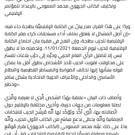
وتكليف الكاتب الجهوي محمد المموحي بالإعداد للمؤتمر
الإقليمي.
وردًا على هَذَا القرار، صدر بيانٌ عن الكتابة الإقليميَّة بطنجة جاء فيه:
«إن أصل المشكل لا يتعلق بملف أداء مستحقات كراء مقر الكتابة
الإقليمية للحزب بطنجة، وإن النفخ في فقرة بيان اجتماع الكتابة
الإقليمية للحزب ليوم الجمعة 11/01/2021، وتحميله ما لا يطيق
ليس إلا لتضليل الرأي العام الحزبي وجرَّه إلى حرْبِ بلاغات للتستر
على محاولات تفويت الحزب لأحد الأشخاص بطرق أقل ما يمكن
قوله بشأنها إنها تخالف الضوابط والمساطر التنظيمية والنظام
الأساسي والداخلي والأعراف الحزبية الاتحادية بشكل سافر
وخطير».
وأضاف ذات البيان «علاقة بهَذَا الشخص الَّذِي لا نعرفه والَّذِي
تصلنا معلومات من جهات حزبية، وأخرى مختلفة بالإقليم حول
اتّصالاته بها، الَّتِي أكَّد ويُؤكّد لها أنَّه مُرشّح الحزب للانتخابات
البرلمانية وأنَّه يحظى بدعمٍ مباشرٍ من الكاتب الأول للحزب، وأنَّه
بناءً على ذلك عيّنه محمد المموحي (الكاتب الجهوي) بقرار مُوقّع
باسمه وصفته منسقًا للجنة الإقليمية للانتخابات، قبل أن تبت