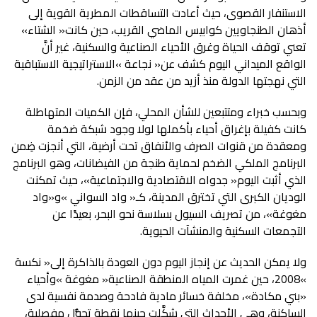
‬أذهان‭ ‬الطنجاويين‭ ‬كوابيس‭ ‬الماضي‭ ‬القريب،‭ ‬حين‭ ‬كانت‭ ‬‮«‬الشتاء‮»‬‭
‬التي‭ ‬نهجتها‭ ‬الدولة‭ ‬منذ‭ ‬أزيد‭ ‬من‭ ‬عقد‭ ‬من‭ ‬الزمن‭.‬
‬التجمعات‭ ‬السكنية‭ ‬والمنشآت‭ ‬الحيوية‭.‬