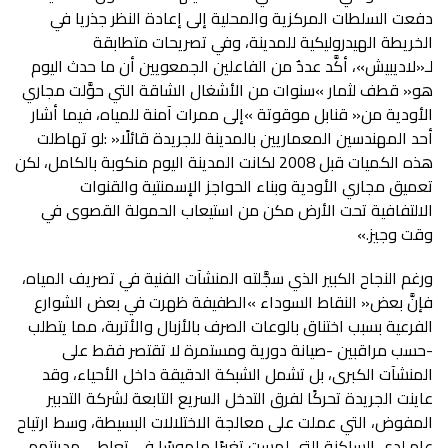
‬وقت‭ ‬وجيز‮»‬‭.‬