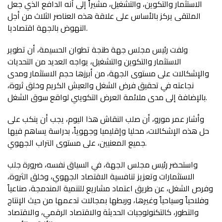
الاستثمار والتكوين، والتشغيل، مشيراً إلى أنه الدافع الذي جعل
الملتقى يركز بالأساس على علاقة هذه العناصر الثلاث من أجل
النهوض بالجهة اقتصاديا.
ولفت رئيس مجلس جهة طنجة تطوان الحسيمة، أن تطوير
الاستثمار والتكوين والتشغيل، يواجه العديد من التحديات
والإشكالات على مستوى الجهة، من أبرزها حجم الاستثمار ومدى
نجاعته في تحقيق فرض الشغل والعيش الكريم وخلق ثروة،
بالإضافة إلى مدى ملائمة العرض التكويني لواقع سوق الشغل.
وأشار عمر مورو، أن صلب النقاش هذا اليوم، يجب أن ينكب على
حل هذه الإشكالات، محليا وإقليميا وجهوياً، بدراسة يساهم فيها
جميع المعنيين، على مستوى التراب الجهوي.
واستحضر رئيس مجلس الجهة، في السياق نفسه، ضرورة جلب
الاستثمارات وتعزيز تنافسية الاقتصاد الجهوي، وخلق الثروة،
وفرص الشغل، عن طريق اعتماد مشاريع للتنمية المندمجة، صناعياً
وفلاحياً وسياحياً وغيرها، وربطها بمجالات تدعمها من حيث الإنتاج
والتطور، كالتكنولوجيات الحديثة والاقتصاد الرقمي، والاقتصاد