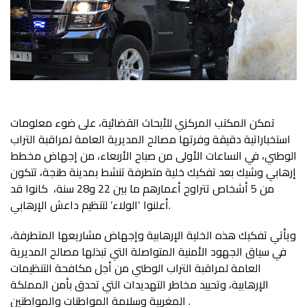
تمكن المكتب المركزي للأبحاث القضائية، على ضوء معلومات
استخباراتية دقيقة وفرتها مصالح المديرية العامة لمراقبة التراب
الوطني، في الساعات الأولى من صباح الأربعاء، من إجهاض مخطط
إرهابي وشيك بعد تفكيك خلية متطرفة تنشط بمدينة طنجة، تتكون
من 5 أشخاص تتراوح أعمارهم ما بين 22 و28 سنة، كانوا قد
أعلنوا ‘الولاء’ لتنظيم داعش الإرهابي.
ويأتي تفكيك هذه الخلية الإرهابية وإجهاض مشاريعها المتطرفة،
في سياق الجهود الأمنية المتواصلة التي تبذلها مصالح المديرية
العامة لمراقبة التراب الوطني من أجل مكافحة التنظيمات
الإرهابية، وتحييد مخاطر التهديدات التي تحدق بأمن المملكة
المغربية وسلامة المواطنات والمواطنين .