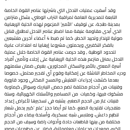
وقد أسفرت عمليات التدخل التي باشرتها عناصر القوة الخاصة
التابعة للمديرية العامة لمراقبة التراب الوطني، بشكل متزامن
بمدينة طنجة، عن توقيف ‘الأمير’ المزعوم لهذه الخلية الإرهابية
الذي أبدى مقاومة عنيفة مما اضطر عناصر التدخل لاطلاق قنابل
صوتية للإنذار وتحييد الخطر، كما تم ضبط 4 أعضاء آخرين متشبعين
بالفكر التكفيري ويحملون مشروعا إرهابيا له امتدادات عابرة
للحدود الوطنية , وقد حرصت عناصر القوة الخاصة خلال عملية
التدخل بمنزل متزعم هذه الخلية الإرهابية على إجلاء وتأمين أفراد
أسرة المعني بالأمر والسكان المجاورين، بغرض ضمان سلامتهم
ودرء المخاطر الناشئة عن إمكانية وقوع أي تفجير محتمل، خصوصا
بعدما كشفت إجراءات التفتيش والمسح المكاني وجود قارورة
وقنينات من أحجام مختلفة تضم حمض النيتريك وسوائل كيماوية
مشكوك فيها، وكميات من المسامير والأسلاك الكهربائية، وستة
قنينات غاز من الحجم الصغير، يشتبه في تسخيرها لأغراض إعداد
متفجرات تقليدية الصنع، كما تم أيضا حجز ‘علم ‘كبير يحمل شعار
تنظيم داعش، وملابس شبه عسكرية، وأسلحة بيضاء من أحجام
مختلفة من بينها قاطعات حادة وأدوات راضة وسيف من الحجم
الكبير، ومعدات ودعامات معلوماتية، فضلا عن مطبوعات وصور