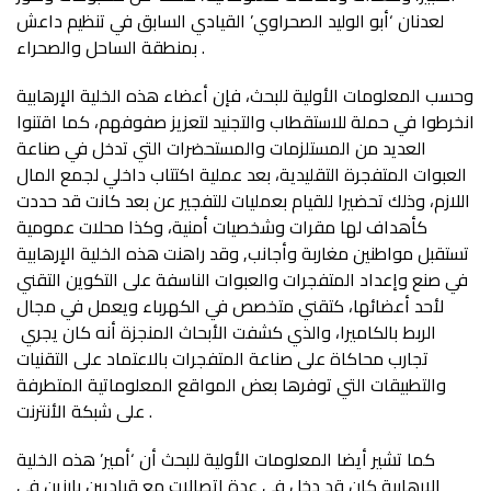
لعدنان ‘أبو الوليد الصحراوي’ القيادي السابق في تنظيم داعش
بمنطقة الساحل والصحراء .
وحسب المعلومات الأولية للبحث، فإن أعضاء هذه الخلية الإرهابية
انخرطوا في حملة للاستقطاب والتجنيد لتعزيز صفوفهم، كما اقتنوا
العديد من المستلزمات والمستحضرات التي تدخل في صناعة
العبوات المتفجرة التقليدية، بعد عملية اكتتاب داخلي لجمع المال
اللازم، وذلك تحضيرا للقيام بعمليات للتفجير عن بعد كانت قد حددت
كأهداف لها مقرات وشخصيات أمنية، وكذا محلات عمومية
تستقبل مواطنين مغاربة وأجانب, وقد راهنت هذه الخلية الإرهابية
في صنع وإعداد المتفجرات والعبوات الناسفة على التكوين التقني
لأحد أعضائها، كتقني متخصص في الكهرباء ويعمل في مجال
الربط بالكاميرا، والذي كشفت الأبحاث المنجزة أنه كان يجري
تجارب محاكاة على صناعة المتفجرات بالاعتماد على التقنيات
والتطبيقات التي توفرها بعض المواقع المعلوماتية المتطرفة
على شبكة الأنترنت .
كما تشير أيضا المعلومات الأولية للبحث أن ‘أمير’ هذه الخلية
الإرهابية كان قد دخل في عدة اتصالات مع قياديين بارزين في