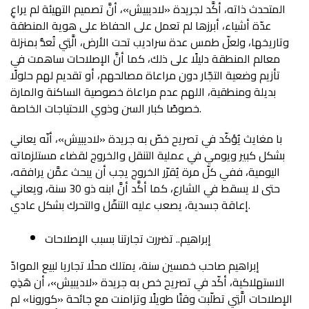
المتحدث ذاته، أكَّد لجريدة «لاديبيش»، أنَّ تصميم التهيئة لم يراعِ
عدّة أشياء، أبرزها لم تعمل على الحفاظ على هوية المنطقة
وتاريخها، ولعلّ طمس عدة سراديب تحت الأرض، الَّتِي تُعدُّ بمنزلة
معالم المنطقة دليلًا على ذلك، كما أنَّ الإصلاحات ساهمت في
تأزيم وضعية التجّار دون مراعاة مصالحهم، أو تقديم لهم حلولًا
بديلة ومنطقية، اللهم عدم مراعاة خصوصية الساكنة والمارة
خصوصًا كبار السن وذوي الاحتياجات الخاصة.
با مغايث يُؤكّد في تصريح خصّ به جريدة «لاديبيش»، أنّه يعاني
بشكل كبير ويومي في عملية التنقل والخروج لقضاء مستلزماته
اليومية، ففي كلّ مرة يُقرّر الخروج يجب أن يبحث عمَّن يرافقه،
حتى لا يسقط في الشارع، كما أكَّد أنَّ ابنه ذو 30 سنة، ويعاني
إعاقة جسدية، يصعب عليه التنقّل والتحرك بشكل عادي.
إبراهيم.. تضررت تجارتنا بسبب الإصلاحات
إبراهيم صاحب خمسين سنة، يمتلك محلًا تجاريا لبيع الموادّ
الاستهلاكية، أكّد في تصريح خص به جريدة «لاديبيش»، أن هَذِهِ
الإصلاحات الَّتِي تطلّبت وقتًا طويلًا وتزامنت مع جائحة «كورونا» لم