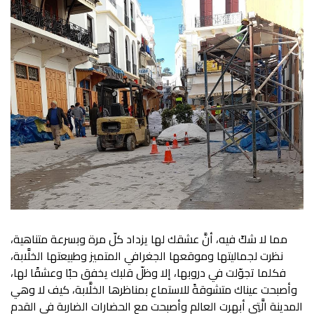
مما لا شكّ فيه، أنَّ عشقك لها يزداد كلّ مرة وبسرعة متناهية،
نظرت لجماليتها وموقعها الجغرافي المتميز وطبيعتها الخلَّابة،
فكلما تجوّلت في دروبها، إلا وظلّ قلبك يخفق حبًا وعشقًا لها،
وأصبحت عيناك متشوقةً للاستماع بمناظرها الخلَّابة، كيف لا وهي
المدينة الَّتِي أبهرت العالم وأصبحت مع الحضارات الضاربة في القدم