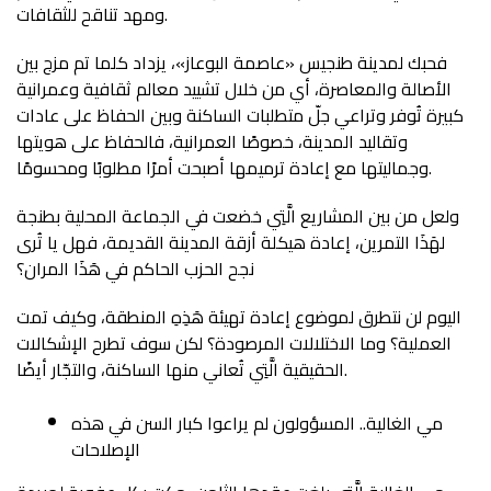
ومهد تناقح للثقافات.
فحبك لمدينة طنجيس «عاصمة البوعاز»، يزداد كلما تم مزج بين
الأصالة والمعاصرة، أي من خلال تشييد معالم ثقافية وعمرانية
كبيرة تُوفر وتراعي جلّ متطلبات الساكنة وبين الحفاظ على عادات
وتقاليد المدينة، خصوصًا العمرانية، فالحفاظ على هويتها
وجماليتها مع إعادة ترميمها أصبحت أمرًا مطلوبًا ومحسومًا.
ولعل من بين المشاريع الَّتِي خضعت في الجماعة المحلية بطنجة
لهَذَا التمرين، إعادة هيكلة أزقة المدينة القديمة، فهل يا تُرى
نجح الحزب الحاكم في هَذَا المران؟
اليوم لن نتطرق لموضوع إعادة تهيئة هَذِهِ المنطقة، وكيف تمت
العملية؟ وما الاختلالات المرصودة؟ لكن سوف تطرح الإشكالات
الحقيقية الَّتِي تُعاني منها الساكنة، والتجّار أيضًا.
مي الغالية.. المسؤولون لم يراعوا كبار السن في هذه
الإصلاحات