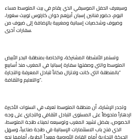
وسيعرف الحفل الموسيقي الذي يقام في بيت المتوسط مساء
اليوم، حضور فنانين إسبان أبرزهم خوان كارلوس لوبيث سغورا،
وضيوف وشخصيات إسبانية ومغربية بالإضافة إلى ضيوف من
سفارات أخرى.
وتستمر الأنشطة المشتركة، والخاصة بمنطقة البحر الأبيض
المتوسط والتي وصفتها سفارة إسبانيا في المغرب منذ أسابيع
“بالمنطقة التي كانت ولاتزال مكاناً لتبادل المعرفة والتجارة
والتعليم والثقافة”.
وتجدر الإشارة، أن منطقة المتوسط تعرف في السنوات الأخيرة
ازدهاراً ملحوظاً على المستوى التبادل الثقافي والتجاري على وجه
الخصوص، بفضل تشييد المغرب وتوسيعه لميناء طنجة المتوسط،
الذي فتح باب الاستثمارات الإسبانية في طنجة صناعياً، وسهل
الحركة التجارية أمام القارة الأوروبية معبداً الطريق أمامها نحو