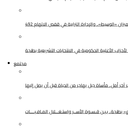
يزان «الوسيط».. والإدارة الترابية في قفص الاتهام
حزاب الأغلبية الحكومية في الانتخابات التشريعية بطنجة
مجتمع
ر آخر أمل.. مأساة جيل يهاجر من الحياة قبل أن يصل إليها
طنجة.. بـيـن قـسـوة الأســر واستـغـــلال المـافـيــــات