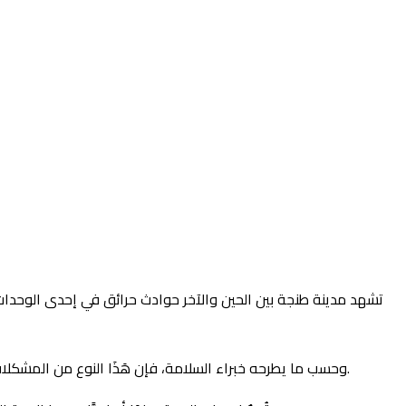
تشهد مدينة طنجة بين الحين والآخر حوادث حرائق في إحدى الوحدات 
وحسب ما يطرحه خبراء السلامة، فإن هَذَا النوع من المشكلات غالبًا ما يكون ناتجًا عن غياب الصيانة الدوريَّة والتفتيش اللازم على هَذِهِ الأنظمة، إلى جانب الافتقار للتجهيز الجيدّ في بعض المناطق الصناعيَّة.