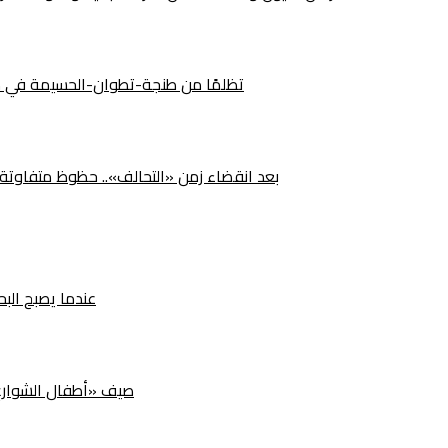
492 تظلمًا من طنجة-تطوان-الحسيمة في م
بعد انقضاء زمن «التحالف».. حظوظ متفاوتة لأ
عندما يصبح البح
صيف «أطفال الشوارع» ب