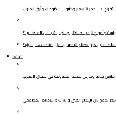
لأفراح.. بين جمر الأسعار وكابوس الضوضاء وأرق الجيران
سة وأمواج البحر.. لمــاذا يـهــاجــر شـبـــاب المــغـــرب؟
سلطات في كبح «صناع الإحسان» على منصات «الـبـــوز»؟
ثقافة
.. فارس جبالة وحارس شعلة المقاومة في شمال المغرب