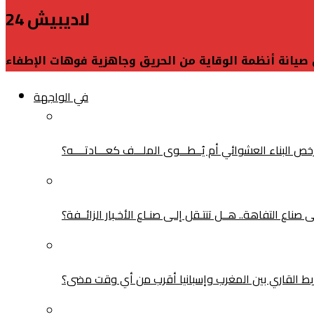
لاديبيش 24
في الواجهة
البناء العشوائي أم يُــطـــوى الملـــف كعـــادتــــه؟
ناع التفاهة.. هــل تنتـقل إلـى صنـاع الأخـبار الزائــفة؟