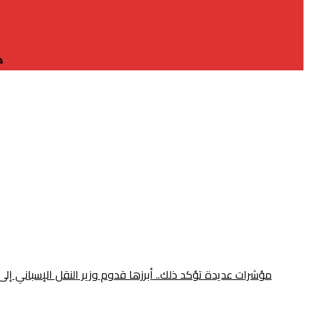
مؤشرات عديدة تؤكد ذلك.. أبرزها قدوم وزير النقل الإسباني إلى الرباط ومونديال 2030 قبل أيام من قمة طنجة المُنتظرة.. هل أصبح الربط القاري ب