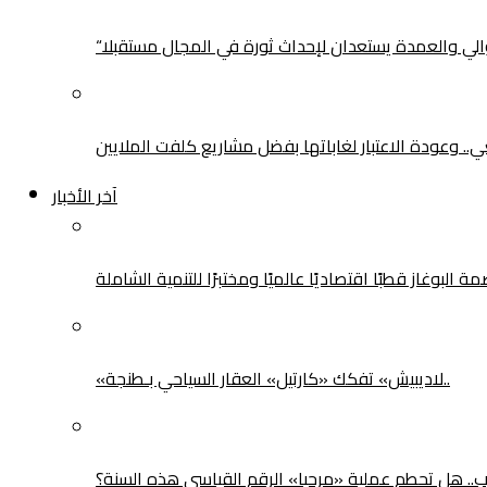
لوالي والعمدة يستعدان لإحداث ثورة في المجال مستقبلا
يعي.. وعودة الاعتبار لغاباتها بفضل مشاريع كلفت الملايين
آخر الأخبار
بوغاز قطبًا اقتصاديًا عالميًا ومختبرًا للتنمية الشاملة
«لاديبيش» تفكك «كارتيل» العقار السياحي بـطنجة..