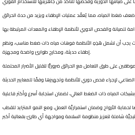
، حيث يجب أن تشمل هَذِهِ الأنظمة فوهات مياه ذات ضغط مناسب، ونظم
إطفاء حديثة، ومخارج طوارئ واضحة ومجهزة.
يضًا لحماية الأرواح وضمان استمراريَّة العمل. ومع النمو المتزايد للقطب