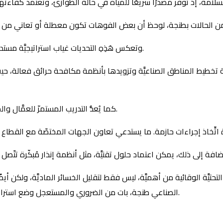
وتعكس هَذِهِ التحديات غياب استراتيجيَّة مستدامة للصيانة والفحص الدوري لأنظمة الإطفاء والمعدات المرتبطة بها.
يَّة تخطيط المناطق الصناعيَّة وتزويدها بأنظمة مكافحة حرائق فعالة
كما يُعدُّ التدريب المستمرّ للعمَّال والموظفين على طرق التعامل مع الحرائق ضروريًّا لتقليل الأضرار المحتملة.
 التحتيَّة الوقائية من أهميَّة، ليس فقط لتقليل الخسائر الماديَّة، ولكن أ
الصناعي طنجة، بات من الضروري والمستعجل وضع استراتيجيَّة شاملة لتعزيز منظومة السلامة ومواجهة أي طارئ بفعالية أكبر.