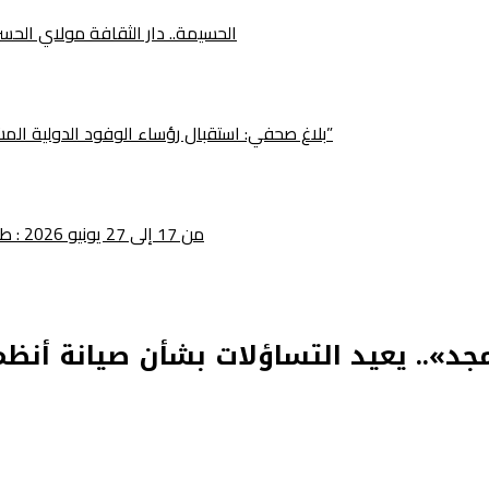
الحسيمة.. دار الثقافة مولاي الح
بلاغ صحفي: استقبال رؤساء الوفود الدولية المشاركة في الدورة الخامسة لمهرجان “فشطة طنجة الأمم”
من 17 إلى 27 يونيو 2026 : طنجة تحتضن الدورة الخامسة لمهرجان فيشطا طنجة للأمم
د».. يعيد التساؤلات بشأن صيانة أنظ