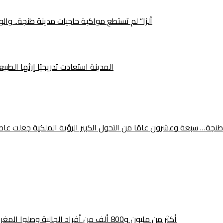
“ألزا” لم تستطع مواكبة حاجيات مدينة طنجة.. وا
المدينة استعادت تدريجيًا إرثها الطب
طنجة… سبعة وعشرون عامًا من التحول الكبير الرؤية الملكية جعلت عاصمة ال
أكثر من مليون و800 ألف من أفراد الجالية وصلوا المغرب.. هل تحطم عملية «مرحبا» الرقم القياسي هذه السنة؟