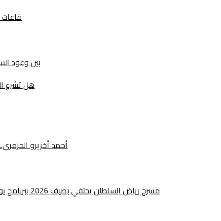
قاعات ا
بين وعود السيا
هل تشرع ال
أحمد أخريرو الحزمرى
مسرح رياض السلطان يحتفي بصيف 2026 ببرنامج يوليوز يجمع بين الإبداع الفني والتراث والانخراط المجتمعي