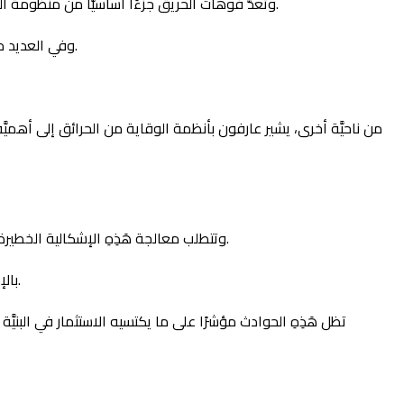
وتُعدُّ فوهات الحريق جزءًا أساسيًّا من منظومة السلامة، إذ توفر مصدرًا سريعًا للمياه في حالة الطوارئ، وتعتمد كفاءتها على صيانتها الدوريَّة وفحصها للتأكّد من جاهزيتها للاستخدام الفوري.
وفي العديد من الحالات بطنجة، لوحظ أن بعض الفوهات تكون معطلة أو تعاني من ضعف ضغط المياه، مما يُعقّد عمليات الإطفاء ويزيد من حدة الحرائق.
من ناحيَّة أخرى، يشير عارفون بأنظمة الوقاية من الحرائق إلى أهم
وتتطلب معالجة هَذِهِ الإشكالية الخطيرة اتِّخاذ إجراءات حازمة. ما يستدعي تعاون الجهات المختصّة مع القطاع الصناعي لإجراء فحص دوري للأنظمة وتجهيزها وفقًا للمعايير الحديثة.
بالإضافة إلى ذلك، يمكن اعتماد حلول تقنيَّة، مثل أنظمة إنذار مُبكّرة تتّصل بشبكات المياه ذات الضغط العالي، لضمان استجابة أسرع وأكثر فاعلية.
تظل هَذِهِ الحوادث مؤشرًا على ما يكتسيه الاستثمار في البنيَّة