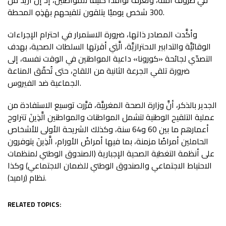
300 شخص يوميًا يتلقون تلقيحهم بهَذِهِ المحطة.
وأكَّدت المصادر ذاتها، ضرورة الاستمرار في احترام الإجراءات
الوقائيَّة والتدابير الاحترازيَّة، الَّتِي أقرتها السلطات الصحية، بهدف
التصدّي لجائحة «كورونا» داعية المواطنين في الوقت نفسه، إلى
ضرورة تلقي الجرعة الثانية من اللقاح، حتى تُحقّق المناعة
الجماعية ضد الفيروس.
الجدير بالذكر، أنَّ وزارة الصحة المغربيَّة، قرَّرت توسيع الاستفادة من
عملية التلقيح الوطنية لتشمل المواطنات والمواطنين الَّذِينَ تتراوح
أعمارهم ما بين 60 و64 سنة، وكذلك الشريحة الأولى للأشخاص
الحاملين أمراضًا مزمنة، بما فيها أمراضُ الأورام، الَّذِينَ يتوفرون
على أنظمة التغطية الصحية الإجبارية (الصندوق الوطني لمنظمات
الاحتياط الاجتماعي والصندوق الوطني للضمان الاجتماعي) وكذا
نظام (راميد).
RELATED TOPICS: