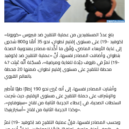
بلغ عددُ المستفيدين من عملية التلقيح ضد فيروس «كورونا»
(كوفيد -19) على مستوى إقليم تطوان، نحو 35 ألفًا و800 شخصٍ
إلى غاية الأربعاء الماضي، وَفْق ما أكَّدته مصادر بمندوبية الصحة
بتطوان. وأضافت المصادر نفسها، أنَّ «عملية التلقيح ضد (كوفيد
-19) تمرّ في ظروف جيّدة للغاية ومرضية»، مُسجّلة أنَّه عُبِئت 47
محطة للتلقيح على مستوى إقليم تطوان، ضمنها 20 محطة
بالعالم القروي.
وأشارت المصادر نفسها، إلى أنه عُبِئ نحو 190 إطارًا طبيًا لتأطير
والإشراف على حملة التلقيح على مستوى الإقليم، حيث شرعت
السلطات الصحية، في إعطاء الجرعة الثانية من لقاح «سينوفارم»،
وكذا الجرعة الثانية من لقاح «أسترازينيكا».
وبحسب المصادر نفسها، فإنَّ عملية التلقيح ضد (كوفيد -19) تمرّ
في ظروف آمنة، وتعرف توافدًا كثيفًا للمواطنين، إذ إنَّ أزيد من