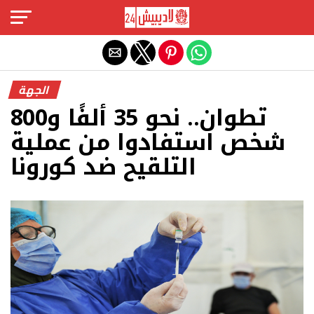
Exit mobile version
الجهة
تطوان.. نحو 35 ألفًا و800
شخص استفادوا من عملية
التلقيح ضد كورونا