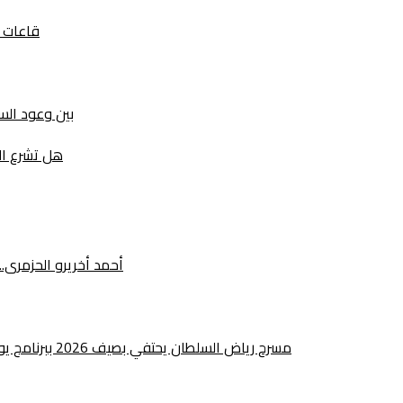
قاعات ا
بين وعود السيا
هل تشرع ال
أحمد أخريرو الحزمرى
مسرح رياض السلطان يحتفي بصيف 2026 ببرنامج يوليوز يجمع بين الإبداع الفني والتراث والانخراط المجتمعي