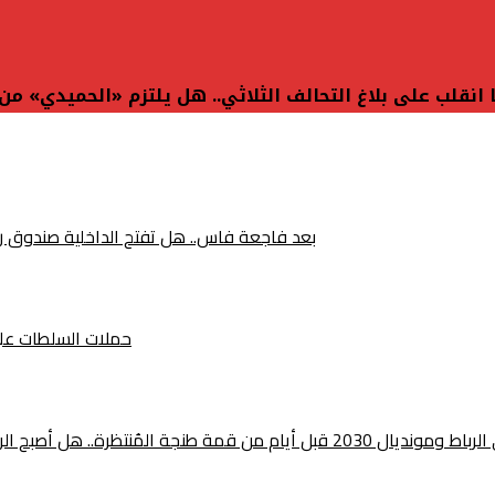
 انقلب على بلاغ التحالف الثلاثي.. هل يلتزم «الحميدي» من
بعد فاجعة فاس.. هل تفتح الداخلية صندوق رخص 
حملات السلطات على ص
ين المغرب وإسبانيا أقرب من أي وقت مضى؟