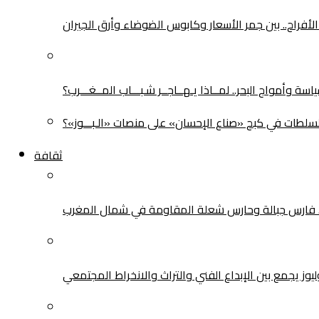
لأفراح.. بين جمر الأسعار وكابوس الضوضاء وأرق الجيران
سة وأمواج البحر.. لمــاذا يـهــاجــر شـبـــاب المــغـــرب؟
سلطات في كبح «صناع الإحسان» على منصات «الـبـــوز»؟
ثقافة
.. فارس جبالة وحارس شعلة المقاومة في شمال المغرب