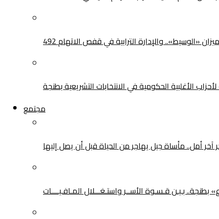
يزان «الوسيط».. والإدارة الترابية في قفص الاتهام
حزاب الأغلبية الحكومية في الانتخابات التشريعية بطنجة
مجتمع
ر آخر أمل.. مأساة جيل يهاجر من الحياة قبل أن يصل إليها
طنجة.. بـيـن قـسـوة الأســر واستـغـــلال المـافـيــــات