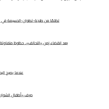
492 تظلمًا من طنجة-تطوان-الحسيمة في م
بعد انقضاء زمن «التحالف».. حظوظ متفاوتة لأ
عندما يصبح البح
صيف «أطفال الشوارع» ب