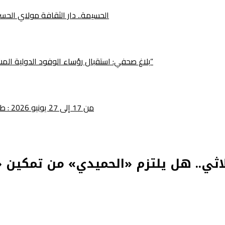
الحسيمة.. دار الثقافة مولاي الح
بلاغ صحفي: استقبال رؤساء الوفود الدولية المشاركة في الدورة الخامسة لمهرجان “فشطة طنجة الأمم”
من 17 إلى 27 يونيو 2026 : طنجة تحتضن الدورة الخامسة لمهرجان فيشطا طنجة للأمم
ثلاثي.. هل يلتزم «الحميدي» من تمكين «