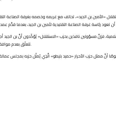
تقلال «الأمين بن الجيد»، تحالف مع غريمه وخصمه بغرفة الصناعة التقل
امية، فإنَّ مسؤولين نافذين بحزب «الاستقلال» يُؤكّدون أنَّ بن الجيد 
تتعلّق بعدم موافقة الحمامي على وضع شقيق بن الجيد وصيفًا له بمقاطعة بني مكادة.
صًا أنَّ ممثل حزب الأحرار «حميد بليطو» الَّذِي يُمثّل حزبه بمجلس عم