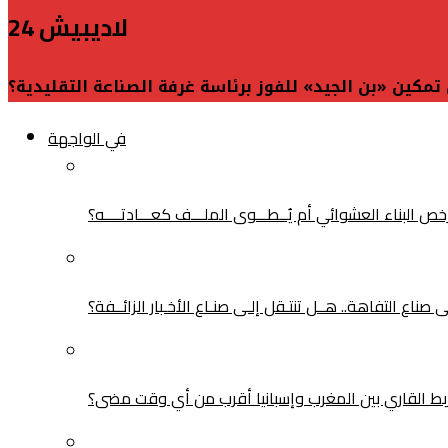
لاديبيش 24
 تمكين «بن الجيد» للفوز برئاسة غرفة الصناعة التقليدية؟
في الواجهة
البناء العشوائي أم يُــطـــوى الملـــف كعـــادتــــه؟
ناع التفاهة.. هــل تنتـقل إلـى صنـاع الأخـبار الزائــفة؟