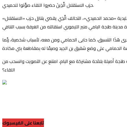
حزب الاستقلال الَّذِينَ حضروا اللقاء صوَّتوا للحميدي.
يدية «محمد الحميدي»، التحالف الَّذِي يقضي بتنازل حزب «الاستقلال»
أجرى هَذَا التنسيق، كما حابى الحمامي ومن معه، لأسباب شخصية، ربَّما
الة طنجة أصيلة بلائحة مشتركة مع البام، امتنع عن التصويت وانسحب من
اللقاء؟
تابعنا على الفيسبوك