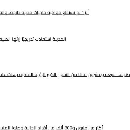
“ألزا” لم تستطع مواكبة حاجيات مدينة طنجة.. وا
المدينة استعادت تدريجيًا إرثها الطب
طنجة… سبعة وعشرون عامًا من التحول الكبير الرؤية الملكية جعلت عاصمة ال
أكثر من مليون و800 ألف من أفراد الجالية وصلوا المغرب.. هل تحطم عملية «مرحبا» الرقم القياسي هذه السنة؟