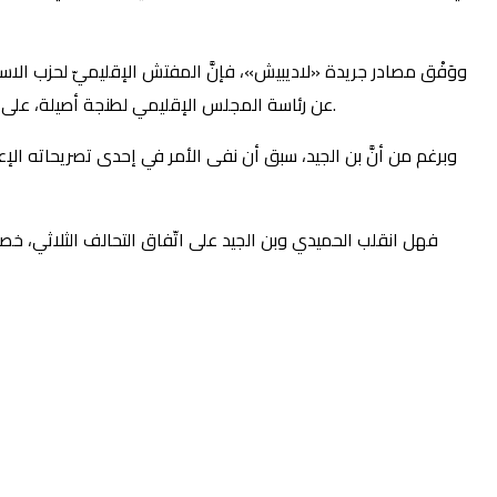
ووَفْق مصادر جريدة «لاديبيش»، فإنَّ المفتش الإقليميّ لحزب الاس
عن رئاسة المجلس الإقليمي لطنجة أصيلة، على أن تعود رئاسة غرفة الصناعة التقليدية لأمين بن الجيد، بعدما قدَّم عمدة مدينة طنجة البامي منير الليموري استقالته من الغرفة بسبب التنافي.
وبرغم من أنَّ بن الجيد، سبق أن نفى الأمر في إحدى تصريحاته الإعل
فهل انقلب الحميدي وبن الجيد على اتّفاق التحالف الثلاثي، خصو