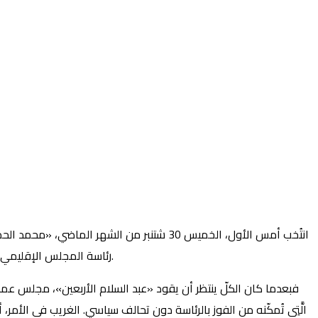
انتُخب أمس الأول، الخميس 30 شتنبر من الش
رئاسة المجلس الإقليمي، بعدما حصل حزب «الأحرار» على رئاسة جهة طنجة تطوان الحسيمة، وحصول حزب «الأصالة والمعاصرة» على رئاسة المجلس الجماعي بطنجة.
فبعدما كان الكلّ ينتظر أن يقود «عبد السلام الأربعين»، مجلس عمالة ط
الَّتِي تُمكّنه من الفوز بالرئاسة دون تحالف سياسي. الغريب في الأم