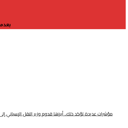
بعدما
مؤشرات عديدة تؤكد ذلك.. أبرزها قدوم وزير النقل الإسباني إلى الرباط ومونديال 2030 قبل أيام من قمة طنجة المُنتظرة.. هل أصبح الربط القاري ب