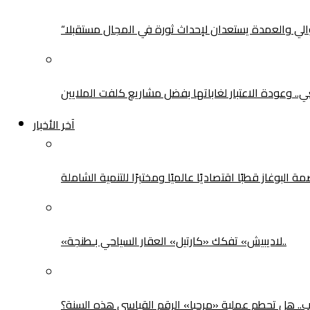
لوالي والعمدة يستعدان لإحداث ثورة في المجال مستقبلا
يعي.. وعودة الاعتبار لغاباتها بفضل مشاريع كلفت الملايين
آخر الأخبار
بوغاز قطبًا اقتصاديًا عالميًا ومختبرًا للتنمية الشاملة
«لاديبيش» تفكك «كارتيل» العقار السياحي بـطنجة..