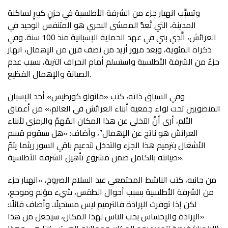
وتسبَّب انهيار جزء من الشرفة الأطلسية في حزنٍ كبيرٍ لساكنة
المدينة، التي تُعدُّ الممشى البحري هو المتنفس الوحيد في
العرائش، الَّذِي بني في عهد الحماية الإسبانية منذ 100 سنة. وفي
ذكراه المئوية، وبعد مرور أزيد من نصف قرن من الإهمال، انهار
جزءٌ من الشرفة الأطلسية واستسلم أمام انجراف التربة، بسبب عدم
الصيانة والإهمال الفظيع.
وفي السياق ذاته، كتب «مانولو كورطيس» أحد الإسبان
المنضويين تحت لواء جمعية أبناء العرائش في العالم،» من أعماق
الألم، أرى أنَّ التخلي عن هذا المكان المُهمّ والرمزي لأبناء
العرائش هو ناتج عن الإهمال”، وأضاف: «هل سيقوم قسم
الأشغال بترميم هذا الجزء والتدخل لتدعيم باقي السور ريثما يتمّ
صيانته بالكامل ضمن مشروع تأهيل الشرفة الأطلسية».
من جانبه، كتب الناشط المجتمعي عبد السلام الصروخ، «انهيار جزء
من الشرفة الأطلسية بسبب أحوال الطقس، شيء مؤلم وموجع،
لكن إذا توفرت الإرادة فالترميم ليس مستحيلًا. وأضاف قائلًا:
«الإرادة والإحساس بحب الناس لهذا المكان، سيجعل من هذا