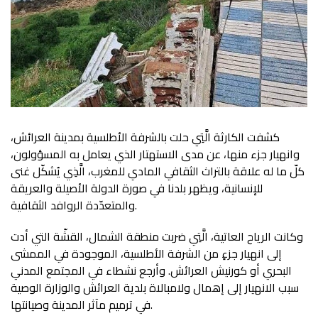
كشفت الكارثة الَّتِي حلت بالشرفة الأطلسية بمدينة العرائش،
وانهيار جزء منها، عن مدى الاستهتار الذي يعامل به المسؤولون،
كلّ ما له علاقة بالتراث الثقافي المادي للمغرب، الَّذِي يُشكّل غنى
للإنسانية، ويظهر بلدنا في صورة الدولة الأصيلة والعريقة
والمتعدّدة الروافد الثقافية.
وكانت الرياح العاتية، الَّتِي ضربت منطقة الشمال، القشّة التي أدت
إلى انهيار جزءٍ من الشرفة الأطلسية، الموجودة في الممشى
البحري أو كورنيش العرائش. وأرجع نشطاء في المجتمع المدني
سبب الانهيار إلى إهمال ولامبالاة بلدية العرائش والوزارة الوصية
في ترميم مآثر المدينة وصيانتها.