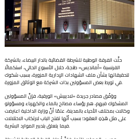
حلَّت الفرقة الوطنية للشرطة القضائية بالدار البيضاء، بالشركة
الفرنسية «أمانديس» طنجة، خلال الأسبوع الحالي، استكمالًا
لتحقيقاتها بشأن ملف الشهادات الإدارية المزورة، بسبب شكوك
في تورط بعض المسؤولين بذات الشركة مع الوثائق المزورة.
ووَفْق مصادر جريدة «لاديبيش» الورقية، فإنَّ المسؤولين
المشكوك فيهم، هم رؤساء مصالح بالماء والكهرباء ومسؤولو
وكالات بمختلف الأحياء بالمدينة، علمًا أنَّ وزارة الداخلية اعترضت
على مثل هَذِهِ العقود؛ بسبب أنّها تفتح الباب لارتكاب الاختلالات
فيما يتعلق بتدبير الموارد البشرية.