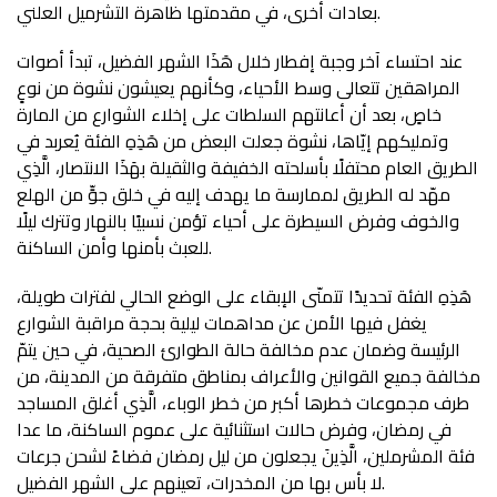
بعادات أخرى، في مقدمتها ظاهرة التشرميل العلني.
عند احتساء آخر وجبة إفطار خلال هَذَا الشهر الفضيل، تبدأ أصوات
المراهقين تتعالى وسط الأحياء، وكأنهم يعيشون نشوة من نوعٍ
خاصٍ، بعد أن أعانتهم السلطات على إخلاء الشوارع من المارة
وتمليكهم إيّاها، نشوة جعلت البعض من هَذِهِ الفئة يُعربد في
الطريق العام محتفلًا بأسلحته الخفيفة والثقيلة بهَذَا الانتصار، الَّذِي
مهّد له الطريق لممارسة ما يهدف إليه في خلق جوٍّ من الهلع
والخوف وفرض السيطرة على أحياء تؤمن نسبيًا بالنهار وتترك ليلًا
للعبث بأمنها وأمن الساكنة.
هَذِهِ الفئة تحديدًا تتمنّى الإبقاء على الوضع الحالي لفترات طويلة،
يغفل فيها الأمن عن مداهمات ليلية بحجة مراقبة الشوارع
الرئيسة وضمان عدم مخالفة حالة الطوارئ الصحية، في حين يتمّ
مخالفة جميع القوانين والأعراف بمناطق متفرقة من المدينة، من
طرف مجموعات خطرها أكبر من خطر الوباء، الَّذِي أغلق المساجد
في رمضان، وفرض حالات استثنائية على عموم الساكنة، ما عدا
فئة المشرملين، الَّذِينَ يجعلون من ليل رمضان فضاءً لشحن جرعات
لا بأس بها من المخدرات، تعينهم على الشهر الفضيل.