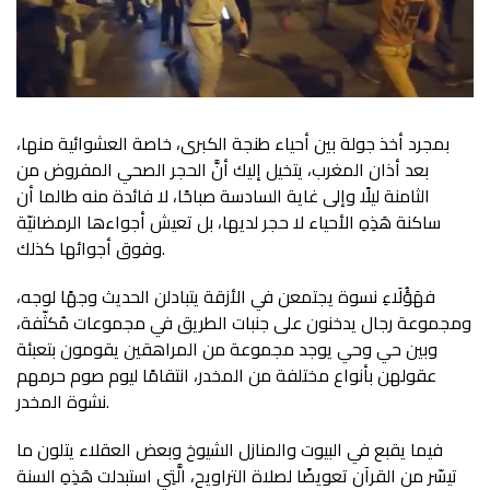
بمجرد أخذ جولة بين أحياء طنجة الكبرى، خاصة العشوائية منها،
بعد أذان المغرب، يتخيل إليك أنَّ الحجر الصحي المفروض من
الثامنة ليلًا وإلى غاية السادسة صباحًا، لا فائدة منه طالما أن
ساكنة هَذِهِ الأحياء لا حجر لديها، بل تعيش أجواءها الرمضانيّة
وفوق أجوائها كذلك.
فهَؤُلَاءِ نسوة يجتمعن في الأزقة يتبادلن الحديث وجهًا لوجه،
ومجموعة رجال يدخنون على جنبات الطريق في مجموعات مُكثّفة،
وبين حي وحي يوجد مجموعة من المراهقين يقومون بتعبئة
عقولهن بأنواع مختلفة من المخدر، انتقامًا ليوم صوم حرمهم
نشوة المخدر.
فيما يقبع في البيوت والمنازل الشيوخ وبعض العقلاء يتلون ما
تيسّر من القرآن تعويضًا لصلاة التراويح، الَّتِي استبدلت هَذِهِ السنة