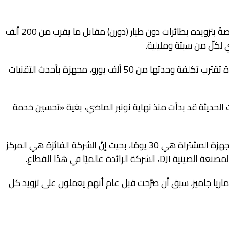
كلَّف الحرس المدني الإسباني شركةً مُتخصّصةً بتزويده بطائرات دون طيار (دورن) مقابل ما يقرب من 200 ألف
 لكلّ من سبتة ومليلية.
وبحسب مصادر إسبانية، فإنَّ الأجهزة المقتناة تقترب تكلفة وحدتها من 50 ألف يورو، مجهزة بأحدث التقنيات
ت الحديثة قد بدأت منذ نهاية نونبر الماضي، بغية «تحسين خدمة
وأشار المصدر، إلى أنَّ الفترة الزمنية لتزود بالأجهزة المشتراة هي 30 يومًا، بحيث إنَّ الشركة الفائزة هي المركز
دة عالميًا في هَذَا القطاع.
، ماريا جاميز، سبق أن صرَّحت قبل عام أنهم يعملون على تزويد كل