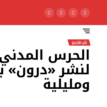
آخر الأخبار
الحرس المدني 
لنشر «درون» ب
ومليلية