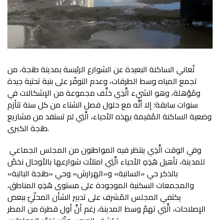
تُعاني الساكنة البعيدة عن الشوارع الرئيسة بمدينة طنجة، من
تجمع المياه وسط الطرقات، وعدم التوفّر على بنية تحتية جيدة
ومُؤهلة، وهو الشيء الَّذِي خلَّف مجموعة من الإشكالات في
سنوات سابقة؛ إلا أنَّه مع حلول فصل الشتاء من كل سنة تتأزم
وضعية الساكنة المُقيمة بهذه الأحياء، الَّتِي لم تستفد من مشاريع
طنجة الكبرى.
وفي الوقت الَّذِي ينتظر فيه المواطنون من المجلس الجماعي
للمدينة، تأهيل هَذِهِ الأحياء الَّتِي امتلأت شوارعها بالأوحال نخصّ
بالذكر حي «السانية» و«الهرارش» وحي «طنجة البالية»
والمجمعات السكنية الموجودة على مستوى هَذِهِ المناطق،
يكتفي المجلس المُشرف على تدبير الشأن المحلّيّ ببعض
الإصلاحات، الَّتِي تهمّ وسط المدينة، رغم أنَّ أول قطرة من المطر