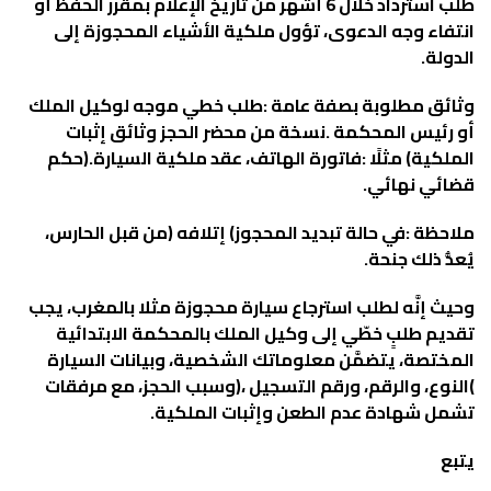
‬الدولة‭. ‬
‬قضائي‭ ‬نهائي‭. ‬
ملاحظة‭:‬
‬يُعدُّ‭ ‬ذلك‭ ‬جنحة‭.‬
‬تشمل‭ ‬شهادة‭ ‬عدم‭ ‬الطعن‭ ‬وإثبات‭ ‬الملكية‭.‬
يتبع