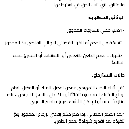
‬والوثائق‭ ‬التي‭ ‬تثبت‭ ‬الحق‭ ‬في‭ ‬استرجاعها‭.‬
الوثائق‭ ‬المطلوبة‭:‬
-1طلب‭ ‬خطي‭ ‬لاسترجاع‭ ‬المحجوز‭.‬
-2نسخة‭ ‬من‭ ‬الحكم‭ ‬أو‭ ‬القرار‭ ‬القضائي‭ ‬النهائي‭ ‬القاضي‭ ‬بردّ‭ ‬المحجوز‭.‬
‬الحالة‭).‬
حالات‭ ‬الاسترجاع‭:‬
*
‬منازعةٌ‭ ‬جدية‭ ‬أو‭ ‬لم‭ ‬تكن‭ ‬الأشياء‭ ‬ضرورية‭ ‬لسير‭ ‬الدعوى‭.‬
*
‬تنفيذُه‭ ‬بعد‭ ‬تقديم‭ ‬شهادة‭ ‬بعدم‭ ‬الطعن‭.‬