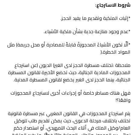
شروط‭ ‬الاسترجاع‭:‬
*
إثبات‭ ‬الملكية‭ ‬وتقديم‭ ‬ما‭ ‬يفيد‭ ‬الحجز‭.‬
*
عدم‭ ‬وجود‭ ‬منازعة‭ ‬جدية‭ ‬بشأن‭ ‬ملكية‭ ‬الأشياء‭.‬
*
‬المواد‭ ‬الخطرة‭).‬
ملاحظة‭:‬
‬الجنائية،‭ ‬بينما‭ ‬الحجز‭ ‬لدى‭ ‬الغير‭ ‬يخضع‭ ‬لقانون‭ ‬المسطرة‭ ‬المدنية‭.‬
‬واقعًا؟‭!