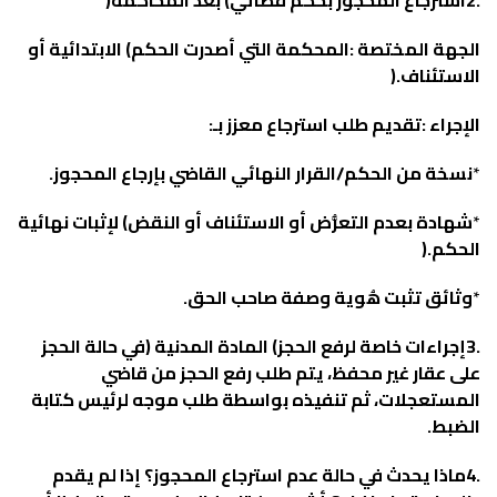
الجهة‭ ‬المختصة‭: ‬
‬الاستئناف‭).‬
الإجراء‭:‬
‭ ‬تقديم‭ ‬طلب‭ ‬استرجاع‭ ‬معزز‭ ‬بـ‭:
‬
*
نسخة‭ ‬من‭ ‬الحكم‭/‬القرار‭ ‬النهائي‭ ‬القاضي‭ ‬بإرجاع‭ ‬المحجوز‭.‬
*
‬الحكم‭).‬
*
وثائق‭ ‬تثبت‭ ‬هُوية‭ ‬وصفة‭ ‬صاحب‭ ‬الحق‭.‬
3‭.‬إجراءات‭ ‬خاصة‭ ‬لرفع‭ ‬الحجز
‬الضبط‭.‬
4‭.‬ماذا‭ ‬يحدث‭ ‬في‭ ‬حالة‭ ‬عدم‭ ‬استرجاع‭ ‬المحجوز؟