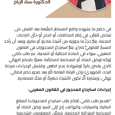
‬نهائي،‭ ‬ويشترط‭ ‬ألَّا‭ ‬تكون‭ ‬الأشياءُ‭ ‬خطيرةً‭ ‬أو‭ ‬محلًا‭ ‬للمصادرة‭.‬
إجراءات‭ ‬استرجاع‭ ‬المحجوز‭ ‬في‭ ‬القانون‭ ‬المغربي‭:‬
*