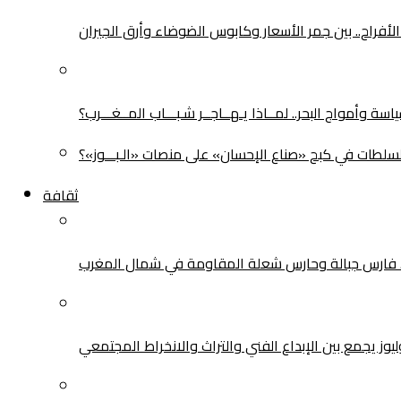
لأفراح.. بين جمر الأسعار وكابوس الضوضاء وأرق الجيران
سة وأمواج البحر.. لمــاذا يـهــاجــر شـبـــاب المــغـــرب؟
سلطات في كبح «صناع الإحسان» على منصات «الـبـــوز»؟
ثقافة
.. فارس جبالة وحارس شعلة المقاومة في شمال المغرب