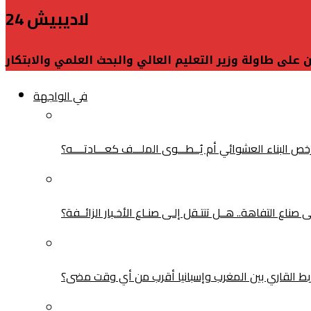
لاديبيش 24
 على طاولة وزير التعليم العالي والبحث العلمي والابتكار
في الواجهة
البناء العشوائي أم يُــطـــوى الملـــف كعـــادتــــه؟
ناع التفاهة.. هــل تنتـقل إلـى صنـاع الأخـبار الزائــفة؟