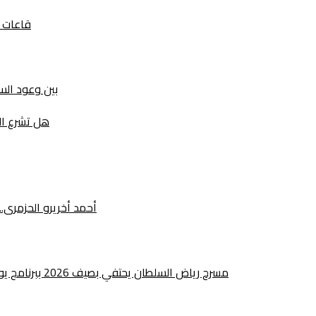
قاعات ا
بين وعود السيا
هل تشرع ال
أحمد أخريرو الحزمرى
مسرح رياض السلطان يحتفي بصيف 2026 ببرنامج يوليوز يجمع بين الإبداع الفني والتراث والانخراط المجتمعي