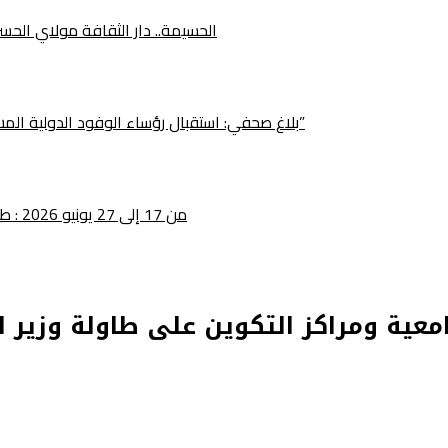
الحسيمة.. دار الثقافة مولاي الح
بلاغ صحفي: استقبال رؤساء الوفود الدولية المشاركة في الدورة الخامسة لمهرجان “فشطة طنجة الأمم”
من 17 إلى 27 يونيو 2026 : طنجة تحتضن الدورة الخامسة لمهرجان فيشطا طنجة للأمم
معية ومراكز التكوين على طاولة وزير ال