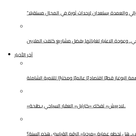
لوالي والعمدة يستعدان لإحداث ثورة في المجال مستقبلا
يعي.. وعودة الاعتبار لغاباتها بفضل مشاريع كلفت الملايين
آخر الأخبار
بوغاز قطبًا اقتصاديًا عالميًا ومختبرًا للتنمية الشاملة
«لاديبيش» تفكك «كارتيل» العقار السياحي بـطنجة..