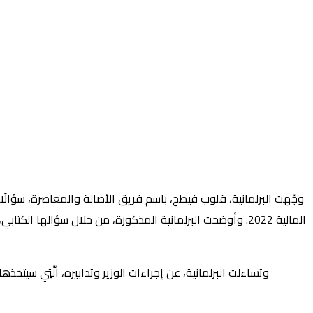
وجَّهت البرلمانية، قلوب فيطح، باسم فريق الأصالة والمعاصرة، سؤالًا ك
المالية 2022. وأوضحت البرلمانية المذكورة، من خلال سؤالها الك
وتساءلت البرلمانية، عن إجراءات الوزير وتدابيره، الَّتِي سيت