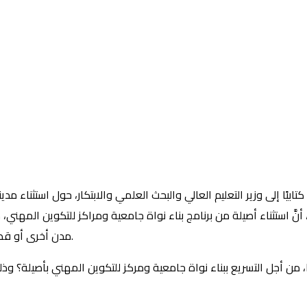
تابيًا إلى وزير التعليم العالي والبحث العلمي والابتكار، حول استثناء 
تابي، أنَّ استثناء أصيلة من برنامج بناء نواة جامعية ومراكز للتكوين المهني،
مدن أخرى أو قطع مسافات طويلة؛ قصد متابعة دراستهم في أسلاك ما بعد الباكالوريا.
خذها، من أجل التسريع ببناء نواة جامعية ومركز للتكوين المهني بأصيلة؟ 