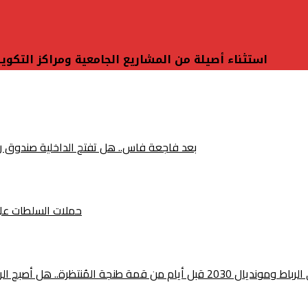
استثناء أصيلة من المشاريع الجامعية ومراكز التكوين
بعد فاجعة فاس.. هل تفتح الداخلية صندوق رخص 
حملات السلطات على ص
ين المغرب وإسبانيا أقرب من أي وقت مضى؟