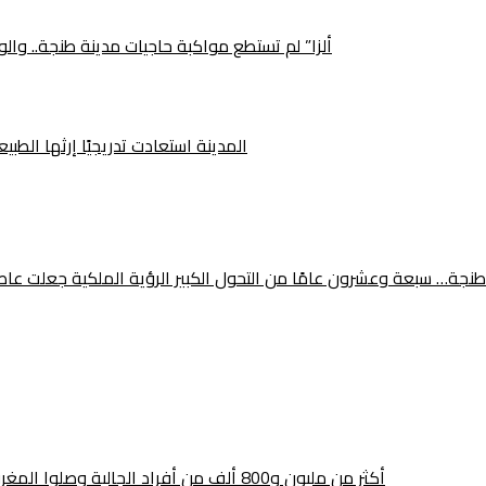
“ألزا” لم تستطع مواكبة حاجيات مدينة طنجة.. وا
المدينة استعادت تدريجيًا إرثها الطب
طنجة… سبعة وعشرون عامًا من التحول الكبير الرؤية الملكية جعلت عاصمة ال
أكثر من مليون و800 ألف من أفراد الجالية وصلوا المغرب.. هل تحطم عملية «مرحبا» الرقم القياسي هذه السنة؟