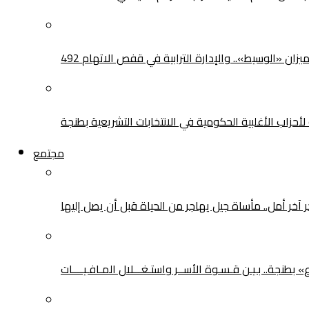
يزان «الوسيط».. والإدارة الترابية في قفص الاتهام
حزاب الأغلبية الحكومية في الانتخابات التشريعية بطنجة
مجتمع
ر آخر أمل.. مأساة جيل يهاجر من الحياة قبل أن يصل إليها
طنجة.. بـيـن قـسـوة الأســر واستـغـــلال المـافـيــــات