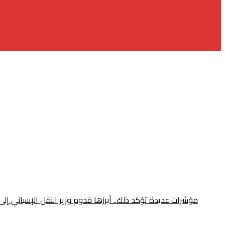
مؤشرات عديدة تؤكد ذلك.. أبرزها قدوم وزير النقل الإسباني إلى الرباط ومونديال 2030 قبل أيام من قمة طنجة المُنتظرة.. هل أصبح الربط القاري ب