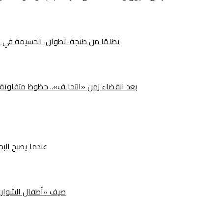
492 تظلمًا من طنجة-تطوان-الحسيمة في م
بعد انقضاء زمن «التحالف».. حظوظ متفاوتة لأ
عندما يصبح البح
صيف «أطفال الشوارع» ب