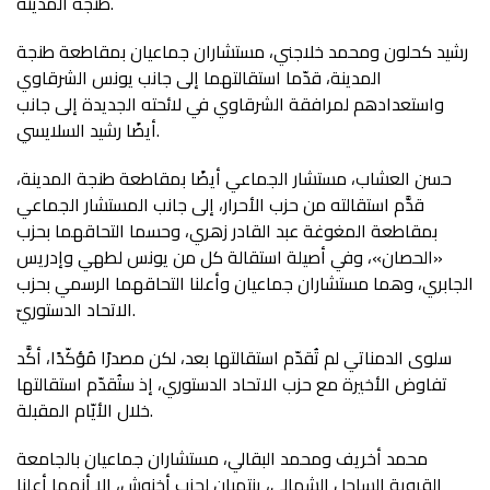
طنجة المدينة.
رشيد كحلون ومحمد خلاجني، مستشاران جماعيان بمقاطعة طنجة
المدينة، قدّما استقالتهما إلى جانب يونس الشرقاوي
واستعدادهم لمرافقة الشرقاوي في لائحته الجديدة إلى جانب
أيضًا رشيد السلايسي.
حسن العشاب، مستشار الجماعي أيضًا بمقاطعة طنجة المدينة،
قدَّم استقالته من حزب الأحرار، إلى جانب المستشار الجماعي
بمقاطعة المغوغة عبد القادر زهري، وحسما التحاقهما بحزب
«الحصان»، وفي أصيلة استقالة كل من يونس لطهي وإدريس
الجابري، وهما مستشاران جماعيان وأعلنا التحاقهما الرسمي بحزب
الاتحاد الدستوريّ.
سلوى الدمناتي لم تُقدّم استقالتها بعد، لكن مصدرًا مُؤكّدًا، أكَّد
تفاوض الأخيرة مع حزب الاتحاد الدستوري، إذ ستُقدّم استقالتها
خلال الأيّام المقبلة.
محمد أخريف ومحمد البقالي، مستشاران جماعيان بالجامعة
القروية الساحل الشمالي، ينتميان لحزب أخنوش، إلا أنهما أعلنا