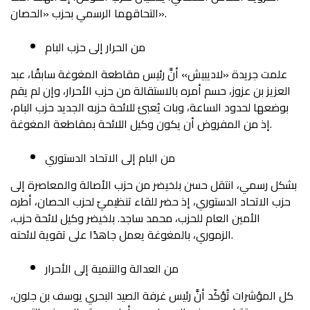
التحاقهما الرسمي بحزب «الحصان».
من الحرار إلى حزب البام
علمت جريدة «لاديبيش» أنَّ رئيس مقاطعة المغوغة سابقًا، عبد
العزيز بن عزوز، حسم أمره بالاستقالة من حزب الأحرار، وإن لم يقم
بوضعها لحدود الساعة، وبات يُعبئ للائحة حزبه الجديد حزب البام،
إذ من المفروض أن يكون وكيل اللائحة بمقاطعة المغوغة.
من البام إلى الاتحاد الدستوري
بشكل رسمي، انتقل حسن بلخيضر من حزب الأصالة والمعاصرة إلى
حزب الاتحاد الدستوري، إذ حضر للقاء تنظيميّ لحزب الحصان، أطره
الأمين العام للحزب، محمد ساجد. بلخيضر وكيل لائحة حزب،
الزموري، بالمغوغة يعمل جاهدًا على تقوية لائحته.
من العدالة والتنمية إلى الأحرار
كل المؤشرات تُؤكّد أنَّ رئيس غرفة الصيد البحري يوسف بن جلون،