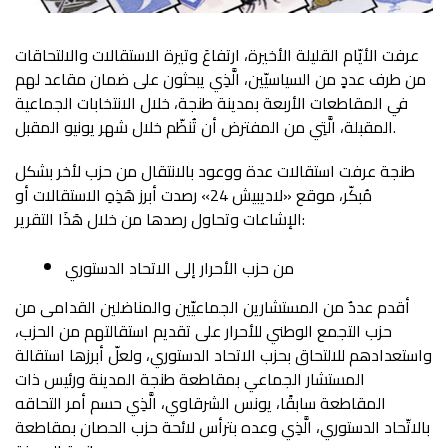
عرفت الأيّام القليلة الأخيرة، ارتفاعَ وتيرة الاستقالات والالتحاقات
من طرف عددٍ من السياسيّين، الَّذِي يبحثون على ضمان مقاعد لهم
في المقاطعات الأربعة بمدينة طنجة، خلال الانتخابات الجماعية
المقبلة، الَّتِي من المفترض أن تُنظّم خلال شهر يونيو المقبل.
طنجة عرفت استقالات عدة ووعود بالانتقال من حزب لأخر بشكل
مُبكّر، موقع «لاديبيش 24» رصدت أبرز هَذِهِ الاستقالات أو
الإشاعات وتحاول رصدها من خلال هَذَا التقرير:
من حزب الأحرار إلى الاتحاد الدستوري
أقدم عددٌ من المستشارين الجماعيّين والمناضلين القدامى من
حزب التجمع الوطني للأحرار على تقديم استقالتهم من الحزب،
واستعدادهم للالتحاق بحزب الاتحاد الدستوري، ولعلّ أبرزها استقالة
المستشار الجماعي بمقاطعة طنجة المدينة ورئيس ذات
المقاطعة سابقًا، يونس الشرقاوي، الَّذِي حسم أمر التحاقه
بالاتّحاد الدستوري، الَّذِي وعده بترأس لائحة حزب الحصان بمقاطعة