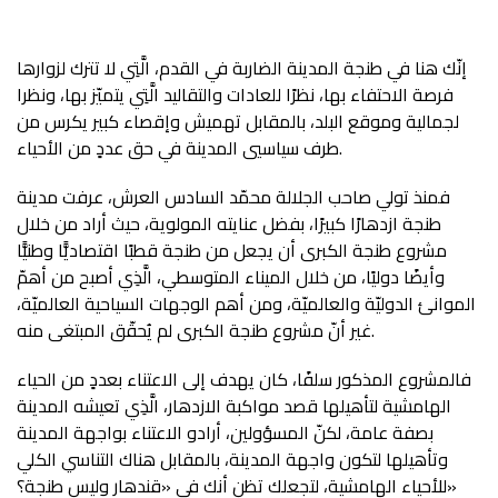
إنّك هنا في طنجة المدينة الضاربة في القدم، الَّتِي لا تترك لزوارها
فرصة الاحتفاء بها، نظرًا للعادات والتقاليد الَّتِي يتميّز بها، ونظرا
لجمالية وموقع البلد، بالمقابل تهميش وإقصاء كبير يكرس من
طرف سياسيي المدينة في حق عددٍ من الأحياء.
فمنذ تولي صاحب الجلالة محمّد السادس العرش، عرفت مدينة
طنجة ازدهارًا كبيرًا، بفضل عنايته المولوية، حيث أراد من خلال
مشروع طنجة الكبرى أن يجعل من طنجة قطبًا اقتصاديًّا وطنيًّا
وأيضًا دوليًا، من خلال الميناء المتوسطي، الَّذِي أصبح من أهمّ
الموانئ الدوليّة والعالميّة، ومن أهم الوجهات السياحية العالميّة،
غير أنّ مشروع طنجة الكبرى لم يُحقّق المبتغى منه.
فالمشروع المذكور سلفًا، كان يهدف إلى الاعتناء بعددٍ من الحياء
الهامشية لتأهيلها قصد مواكبة الازدهار، الَّذِي تعيشه المدينة
بصفة عامة، لكنّ المسؤولين، أرادو الاعتناء بواجهة المدينة
وتأهيلها لتكون واجهة المدينة، بالمقابل هناك التناسي الكلي
للأحياء الهامشية، لتجعلك تظن أنك في «قندهار وليس طنجة؟»