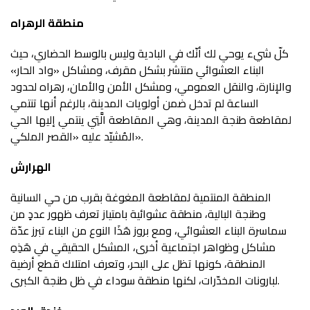
منطقة الرهراه
كلّ شيء يوحي لك أنّك في البادية وليس بالوسط الحضاري، حيث
البناء العشوائي منتشر بشكل مقرف، ومشاكل «واد الحار»
والإنارة، والنقل العمومي، ومشكل الأمن والأمان، رهراه لحدود
الساعة لم تدخل ضمن أولويات المدينة، بالرغم أنها تنتمي
لمقاطعة طنجة المدينة، وهي المقاطعة الَّتِي ينتمي إليها الحي
المُشيّد عليه «القصر الملكي».
الهرارش
المنطقة المنتمية لمقاطعة المغوغة بقرب من حي السانية
وطنجة البالية، منطقة عشوائية بامتياز تعرف ظهور عددٍ من
سماسرة البناء العشوائي، ومع بروز هَذَا النوع من البناء تبرز عدّة
مشاكل وظواهر اجتماعية أخرى، المشكل الحقيقي في هَذِهِ
المنطقة، كونها تظل على البحر، وتعرف امتلاك قطع أرضية
لبارونات المخدّرات، لكنها منطقة سوداء في ظل طنجة الكبرى.