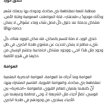
خندق الورد
منطقة تابعة لمقاطعة بني مكادة، وجودك بها يجعلك تشعر
وكأنك موجودٌ بـ«قندهار»، قلة المواصلات العمومية وقلة الأمن،
مشاكل بجملة عند حلول كلّ فصل شتاء وبناء عشوائي لا يمكن
حصره نهائيًا.
خندق الورد، لا صلة للاسم بالمكان، فلا مكان للورود هناك، كلّ
شيء مظلم لا يمكن للحديث عن مشروع طنجة الكبرى، في ظل
وجود مثل هَذَا الحي، ووجود مشاكل اجتماعية يحتشم الإنسان من
ذكرها في هَذِهِ الألفية.
العوامة
العوامة وما أدراك ما العوامة، العوامة الحضرية المنتمية
لمقاطعة بني مكادة، والعوامة القروية، القاسم المشترك بينها،
أنَّ كلاهما ينتميان للعالم القروي، فالعوامة «الحضرية» بين
قوسين، تضمّ أحياء مثل الشريعة 2، وحي فاطمة وغيرهما من
الأحياء يستحيي، من وجودهم في طنجة الكبرى.