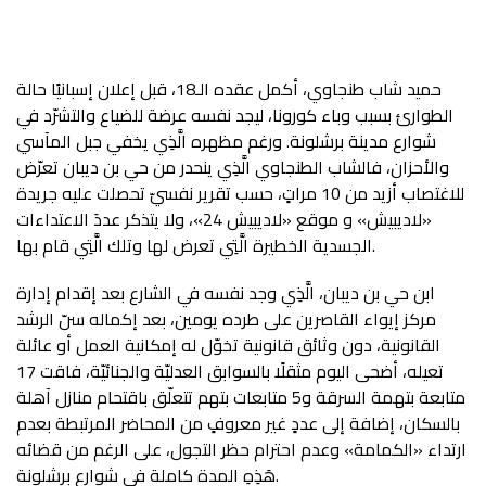
حميد شاب طنجاوي، أكمل عقده الـ18، قبل إعلان إسبانيًا حالة
الطوارئ بسبب وباء كورونا، ليجد نفسه عرضة للضياع والتشرّد في
شوارع مدينة برشلونة. ورغم مظهره الَّذِي يخفي جبل المآسي
والأحزان، فالشاب الطنجاوي الَّذِي ينحدر من حي بن ديبان تعرّض
للاغتصاب أزيد من 10 مراتٍ، حسب تقرير نفسيّ تحصلت عليه جريدة
«لاديبيش» و موقع «لاديبيش 24»، ولا يتذكر عددَ الاعتداءات
الجسدية الخطيرة الَّتِي تعرض لها وتلك الَّتِي قام بها.
ابن حي بن ديبان، الَّذِي وجد نفسه في الشارع بعد إقدام إدارة
مركز إيواء القاصرين على طرده يومين، بعد إكماله سنّ الرشد
القانونية، دون وثائق قانونية تخوّل له إمكانية العمل أو عائلة
تعيله، أضحى اليوم مثقلًا بالسوابق العدليّة والجنائيّة، فاقت 17
متابعة بتهمة السرقة و5 متابعات بتهم تتعلّق باقتحام منازل آهلة
بالسكان، إضافة إلى عددٍ غير معروفٍ من المحاضر المرتبطة بعدم
ارتداء «الكمامة» وعدم احترام حظر التجول، على الرغم من قضائه
هَذِهِ المدة كاملة في شوارع برشلونة.