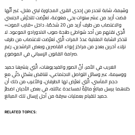
وسُيمة، شابة تنحدر من إحدى القرى المجاورة لبني ملال، غير أنَّها
قضت أزيد من عشر سنوات بحي مغوغة، تعرَّضت للتحرّش الجنسي
والاغتصاب من طرف أزيد من 20 شخصًا، داخل «قارب الموت»
الَّذِي نقلهم من أحد شواطئ طنجة صوب الالدورادو الموعود. لا
تتذكر الشابة الملالية عددَ المرات الَّتِي تعرّضت للاغتصاب من طرف
نزلاء آخرين بعددٍ من مراكز إيواء القاصرين وبعض الراشدين، رغم
صرامة القانون الإسباني في الموضوع.
الغريب في الأمر، أنَّ الصور والفيديوهات، الَّتِي ينشرها حميد
ووسيمة، عبر وسائل التواصل الاجتماعي، تتناقض بشكلٍ كلّي مع
حجم المآسي، الَّتِي تعرّض لها الطرفان، والأغرب من ذلك أن
كلاهما يرسل مبالغَ ماليّةً لمساعدة عائلته، في بعض الأحيان اضطرّ
حميد للقيام بعمليات سرقة من أجل إرسال تلك المبالغ.
RELATED TOPICS: